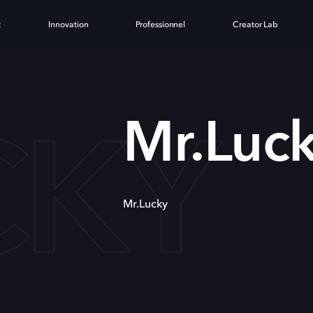
t
Innovation
Professionnel
Creator Lab
CKY
Mr.Luc
Mr.Lucky