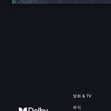
영화 & TV
뮤직