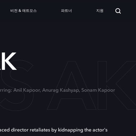
비전 & 애트모스
파트너
지원
S A
AK
arring: Anil Kapoor, Anurag Kashyap, Sonam Kapoor
raced director retaliates by kidnapping the actor's