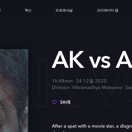
싱
혁신
프로페셔널
크리에이터 랩
AK V
AK vs 
1h 48min
24 12월 2020
Director: Vikramaditya Motwane
St
SAVE
After a spat with a movie star, a disg