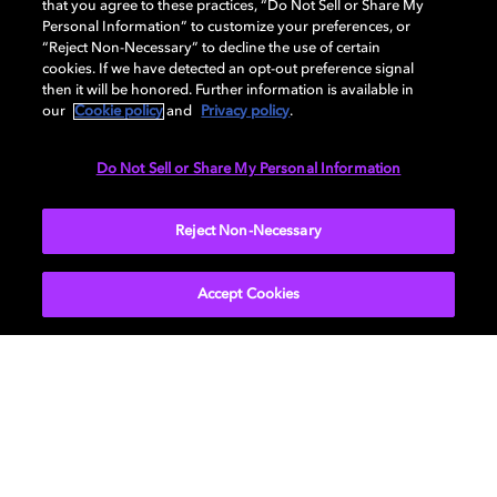
that you agree to these practices, “Do Not Sell or Share My
Personal Information” to customize your preferences, or
“Reject Non-Necessary” to decline the use of certain
cookies. If we have detected an opt-out preference signal
then it will be honored. Further information is available in
our
Cookie policy
and
Privacy policy
.
Do Not Sell or Share My Personal Information
Entre de vez no mundo
Sob o feitiço dela
do PLAVE
Desafio aceito
Reject Non-Necessary
Viva a experiência de “Hypnotic”,
Sinta a energia em Dolby Vision e
Vista a armadura do Master Chief e
de Rehma, em Dolby Vision e
Dolby Atmos
mergulhe em Halo Infinite com
Accept Cookies
Dolby Atmos
Dolby Vision e Dolby Atmos