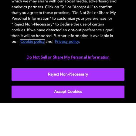
which we may share with our social media, advertising and
Creator Lab geben wir diese
analytics partners. Click on “X” or “Accept All” to confirm
Kraft an neue Künstler weiter,
that you agree to these practices, “Do Not Sell or Share My
Personal Information” to customize your preferences, or
die alle möglichen Arten von
“Reject Non-Necessary” to decline the use of certain
cookies. If we have detected an opt-out preference signal
Geschichten erschaffen.
then it will be honored. Further information is available in
our
Cookie policy
and
Privacy policy
.
Do Not Sell or Share My Personal Information
Glenn Kiser, Global Head of Dolby Creator
Reject Non-Necessary
Lab
Accept Cookies