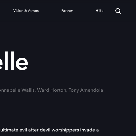
Vision & Atmos
Partner
Hilfe
lle
 Annabelle Wallis, Ward Horton, Tony Amendola
ultimate evil after devil worshippers invade a