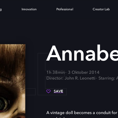
ng
Innovation
Professional
Creator Lab
LE
Annabe
1h 38min
3 Oktober 2014
Director: John R. Leonetti
Starring:
SAVE
A vintage doll becomes a conduit for 