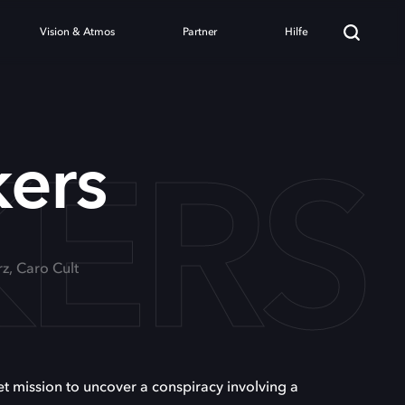
Vision & Atmos
Partner
Hilfe
KERS
kers
z, Caro Cult
t mission to uncover a conspiracy involving a