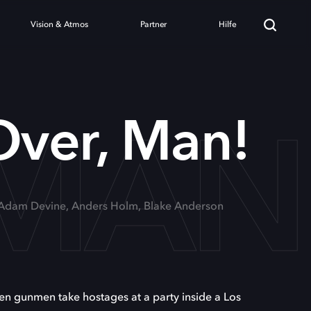
Vision & Atmos
Partner
Hilfe
MAN
ver, Man!
 Adam Devine, Anders Holm, Blake Anderson
n gunmen take hostages at a party inside a Los