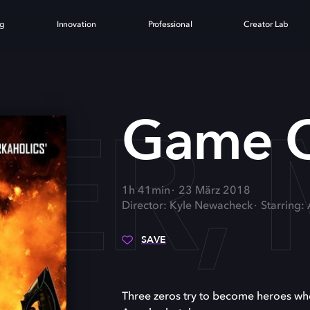
ng
Innovation
Professional
Creator Lab
ER, 
Game O
1h 41min
23 März 2018
Director: Kyle Newacheck
Starring:
SAVE
Three zeros try to become heroes whe