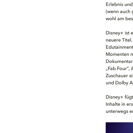
Erlebnis und
(wenn auch g
wohl am best
Disney+ ist 
neuere Tite
Edutainmen
Momenten neu
Dokumentar
„Fab Four“, 
Zuschauer si
und Dolby 
Disney+ füg
Inhalte in e
unterwegs e