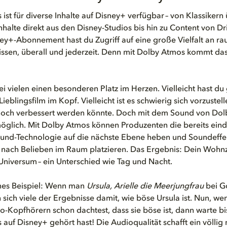
ist für diverse
Inhalte
auf Disney+ verfügbar – von Klassikern
halte direkt aus den Disney-Studios bis hin zu Content von Dri
y+-Abonnement hast du Zugriff auf eine große Vielfalt an r
ssen, überall und jederzeit. Denn mit Dolby Atmos kommt das
ei vielen einen besonderen Platz im Herzen. Vielleicht hast d
eblingsfilm im Kopf. Vielleicht ist es schwierig sich vorzustell
 noch verbessert werden könnte. Doch mit dem Sound von Dol
glich. Mit Dolby Atmos können Produzenten die bereits eind
und-Technologie auf die nächste Ebene heben und Soundeffe
 nach Belieben im Raum platzieren. Das Ergebnis: Dein Wohn
niversum – ein Unterschied wie Tag und Nacht.
ines Beispiel: Wenn man
Ursula, Arielle die Meerjungfrau
bei Go
 sich viele der Ergebnisse damit, wie böse Ursula ist. Nun, we
o-Kopfhörern schon dachtest, dass sie böse ist, dann warte bis
auf Disney+ gehört hast! Die Audioqualität schafft ein völlig