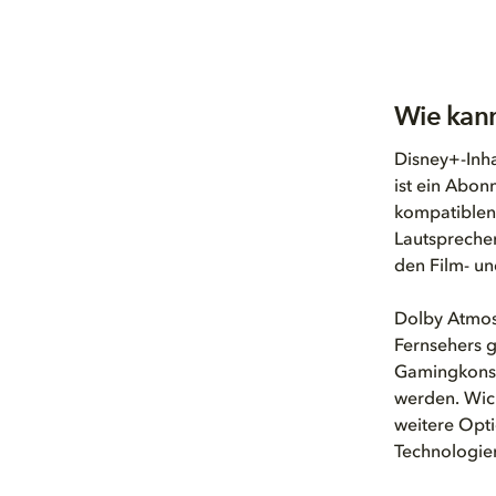
Wie kann
Disney+-Inha
ist ein Abon
kompatiblen
Lautspreche
den Film- u
Dolby Atmos 
Fernsehers g
Gamingkonso
werden. Wich
weitere Opti
Technologie