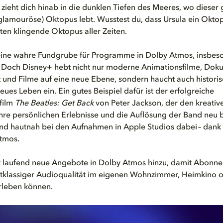
 zieht dich hinab in die dunklen Tiefen des Meeres, wo dieser
lamouröse) Oktopus lebt. Wusstest du, dass Ursula ein Oktop
en klingende Oktopus aller Zeiten.
eine wahre Fundgrube für
Programme
in Dolby Atmos, insbes
l. Doch Disney+ hebt nicht nur moderne Animationsfilme, Dok
t
und Filme auf eine neue Ebene, sondern haucht auch histori
es Leben ein. Ein gutes Beispiel dafür ist der erfolgreiche
film
The Beatles: Get Back
von Peter Jackson, der den kreativ
ihre persönlichen Erlebnisse und die Auflösung der Band neu 
nd hautnah bei den Aufnahmen in Apple Studios dabei – dank
Atmos.
t laufend neue Angebote in Dolby Atmos hinzu, damit Abonn
rstklassiger Audioqualität im eigenen Wohnzimmer, Heimkino 
rleben können.