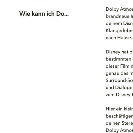
Dolby Atmos 
Wie kann ich Do...
brandneue In
deinem Disne
Klangerlebni
nach Hause
.
Disney hat b
bestimmten Li
dieser Film
genau das mö
Surround-So
und Dialoge
zum Disney-U
Hier ein kle
beschäftigen
deinen Stere
Dolby Atmos 