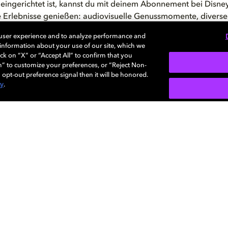
 eingerichtet ist, kannst du mit deinem Abonnement bei Disne
e Erlebnisse genießen: audiovisuelle Genussmomente, diverse
 von oben, unten und allen Seiten und eine 3D-
Klangumgebu
 user experience and to analyze performance and
eschehen versetzt. Worauf wartest du also noch? Leg gleich m
e information about your use of our site, which we
Leitfaden für die Einrichtung
los!
ck on “X” or “Accept All” to confirm that you
n” to customize your preferences, or “Reject Non-
 opt-out preference signal then it will be honored.
cy
.
Über uns
Hilfe
Dolby
Waren
Corpo
jewei
Alle 