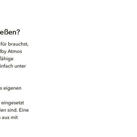
ießen?
für brauchst,
olby Atmos
fähige
infach unter
es eigenen
 eingesetzt
en sind. Eine
 aus mit