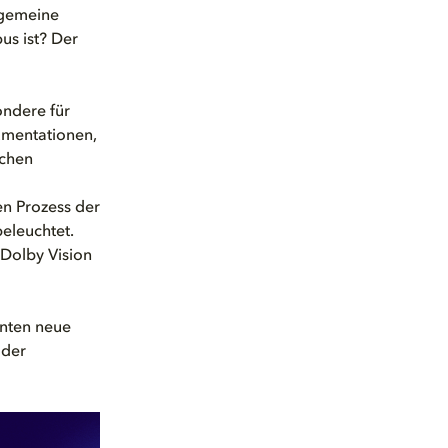
 gemeine
us ist? Der
ondere für
umentationen,
schen
en Prozess der
beleuchtet.
 Dolby Vision
enten neue
oder