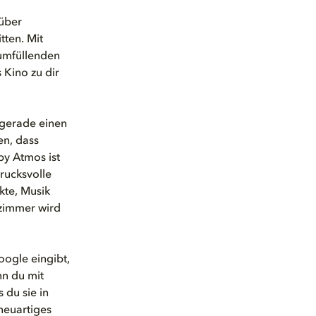
 über
tten. Mit
aumfüllenden
 Kino zu dir
u gerade einen
en, dass
by Atmos ist
rucksvolle
kte, Musik
zimmer wird
ogle eingibt,
nn du mit
 du sie in
 neuartiges