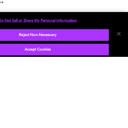
y+
ng, die dich
Do Not Sell or Share My Personal Information
it unserem
Reject Non-Necessary
Accept Cookies
 und das Doppel-D-Symbol sind eingetragene
zeichen der Dolby Laboratories Licensing
ration. Alle anderen Marken sind Eigentum der
ligen Inhaber. © 2025 Dolby Laboratories, Inc.
Rechte vorbehalten.