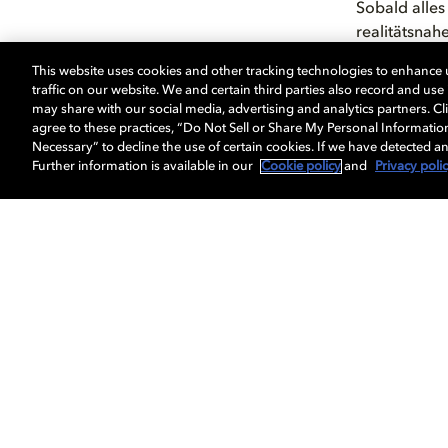
Sobald alles
realitätsnah
Soundebenen
This website uses cookies and other tracking technologies to enhance
mitten ins G
traffic on our website. We and certain third parties also record and us
interaktiven 
may share with our social media, advertising and analytics partners. Cli
agree to these practices, “Do Not Sell or Share My Personal Informatio
Necessary” to decline the use of certain cookies. If we have detected an
Further information is available in our
Cookie policy
and
Privacy poli
Film & TV
Musik
Gaming