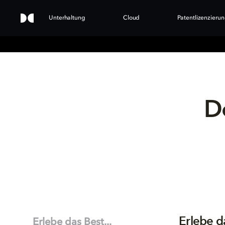
Unterhaltung
Cloud
Patentlizenzieru
D
Erlebe d
Erlebe das Best...