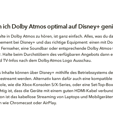
 ich Dolby Atmos optimal auf Disney+ gen
lte in Dolby Atmos zu hören, ist ganz einfach. Alles
,
was du da
nement bei Disney+ und das richtige Equipment: einen mit D
 Fernseher, eine Soundbar oder entsprechende Dolby Atmos-
r. Halte beim Durchstöbern des verfügbaren Angebots dann e
nd TV-Infos nach dem Dolby Atmos Logo Ausschau.
Inhalte können über Disney+ mithilfe des Betriebssystems d
estreamt werden. Alternativ kann dafür auch eine kompatible
le, wie die Xbox-Konsolen
S/X
-Serie
s
, oder eine Set-Top-Box
tig ist, dass die Geräte mit einem guten HDMI-Kabel verbund
on ist das kabellose Streaming von Laptops und Mobilgeräten
n wie Chromecast oder AirPlay.