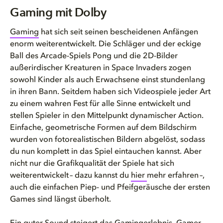
Gaming mit Dolby
Gaming mit Dolby
Wie verbessert Dolby Atmos das...
Gaming
hat sich seit seinen bescheidenen Anfängen
enorm weiterentwickelt. Die Schläger und der eckige
Gaming mit Dolby Atmos
Ball des Arcade-Spiels
Pong
und die 2D-Bilder
außerirdischer Kreaturen in
Space Invaders
zogen
sowohl Kinder als auch Erwachsene einst stundenlang
in ihren Bann. Seitdem haben sich Videospiele jeder Art
zu einem wahren Fest für alle Sinne entwickelt und
stellen Spieler in den Mittelpunkt dynamischer Action.
Einfache, geometrische Formen auf dem Bildschirm
wurden von fotorealistischen Bildern abgelöst, sodass
du nun komplett in das Spiel eintauchen kannst. Aber
nicht nur die Grafikqualität der Spiele hat sich
weiterentwickelt – dazu kannst du
hier
mehr erfahren –,
auch die einfachen Piep- und Pfeifgeräusche der ersten
Games sind längst überholt.