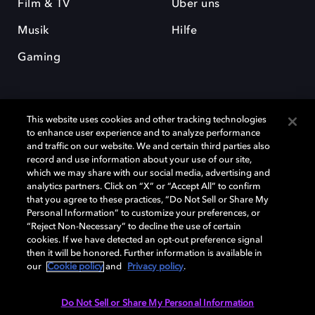
Film & TV
Über uns
Musik
Hilfe
Gaming
This website uses cookies and other tracking technologies
to enhance user experience and to analyze performance
and traffic on our website. We and certain third parties also
record and use information about your use of our site,
Dolby und das Doppel-D-Symbol sind eingetragene Warenzeichen der
Dolby Laboratories Licensing Corporation. Alle anderen Marken sind
which we may share with our social media, advertising and
Eigentum der jeweiligen Inhaber. © 2025 Dolby Laboratories, Inc. Alle
analytics partners. Click on “X” or “Accept All” to confirm
Rechte vorbehalten.
that you agree to these practices, “Do Not Sell or Share My
Personal Information” to customize your preferences, or
“Reject Non-Necessary” to decline the use of certain
cookies. If we have detected an opt-out preference signal
then it will be honored. Further information is available in
Cookie Manager
Datenschutzbestimmungen
our
Cookie policy
and
Privacy policy
.
Verantwortungsvolle Offenlegungspolicy
Cookie-Policy
Allgemeine Nutzungsbedingungen
Do Not Sell or Share My Personal Information