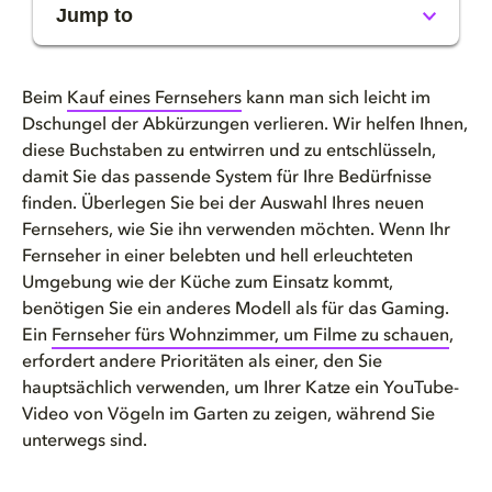
Jump to
LED, OLED, QD-OLED, QNED: Vers...
Beim
Kauf eines Fernsehers
kann man sich leicht im
Was ist ein LED-Fernseher?
Dschungel der Abkürzungen verlieren. Wir helfen Ihnen,
diese Buchstaben zu entwirren und zu entschlüsseln,
damit Sie das passende System für Ihre Bedürfnisse
Was ist OLED?
finden. Überlegen Sie bei der Auswahl Ihres neuen
Fernsehers, wie Sie ihn verwenden möchten. Wenn Ihr
Was bedeuten all diese Abkürzu...
Fernseher in einer belebten und hell erleuchteten
Umgebung wie der Küche zum Einsatz kommt,
Was ist der Unterschied zwisch...
benötigen Sie ein anderes Modell als für das Gaming.
Ein
Fernseher fürs Wohnzimmer, um Filme zu schauen
,
Welchen Fernseher brauche ich,...
erfordert andere Prioritäten als einer, den Sie
hauptsächlich verwenden, um Ihrer Katze ein YouTube-
Kann Dolby Vision Gaming unter...
Video von Vögeln im Garten zu zeigen, während Sie
unterwegs sind.