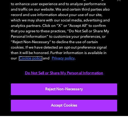
und kristallklare Grafiken bei allen unterstützten Titeln.
to enhance user experience and to analyze performance
Der höhere Kontrast und die lebendige Farbpalette von
and traffic on our website. We and certain third parties also
Dolby Vision sorgen dafür, dass Details in hunderten
record and use information about your use of our site,
which we may share with our social media, advertising and
von
HDR-fähigen Spielen
sichtbar werden. Noch besser:
analytics partners. Click on “X” or “Accept All” to confirm
Dolby Vision kann jedes HDR-fähige Spiel verbessern
that you agree to these practices, “Do Not Sell or Share My
und die Qualität steigern, sodass Sie Ihre alten
Personal Information” to customize your preferences, or
Lieblingsspiele in neuem Glanz erleben können.
“Reject Non-Necessary” to decline the use of certain
cookies. If we have detected an opt-out preference signal
then it will be honored. Further information is available in
Das klärt einiges, oder? Jetzt, wo der Nebel beseitigt ist,
our
Cookie policy
and
Privacy policy
.
können Sie sich mit diesem Leitfaden bestens gerüstet
in unserem
interaktiven Home-Setup-Guide
weiter
Do Not Sell or Share My Personal Information
informieren oder sich die verfügbaren Modelle
hier
ansehen, um die beste Wahl für Ihre Bedürfnisse zu
Reject Non-Necessary
treffen.
Accept Cookies