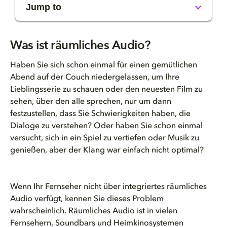
Jump to
What is Spatial Audio?
Was ist räumliches Audio?
Ist Spatial Audio geräuschunte...
Haben Sie sich schon einmal für einen gemütlichen
Abend auf der Couch niedergelassen, um Ihre
Wie funktioniert Spatial Audio...
Lieblingsserie zu schauen oder den neuesten Film zu
sehen, über den alle sprechen, nur um dann
Ist Dolby Atmos Spatial Audio?
festzustellen, dass Sie Schwierigkeiten haben, die
Dialoge zu verstehen? Oder haben Sie schon einmal
Welche Geräte unterstützen Dol...
versucht, sich in ein Spiel zu vertiefen oder Musik zu
genießen, aber der Klang war einfach nicht optimal?
Wie kann ich herausfinden, ob ...
Welche Filme und Serien haben ...
Wenn Ihr Fernseher nicht über integriertes räumliches
Audio verfügt, kennen Sie dieses Problem
Wie kann ich Dolby Atmos erleb...
wahrscheinlich. Räumliches Audio ist in vielen
Fernsehern, Soundbars und Heimkinosystemen