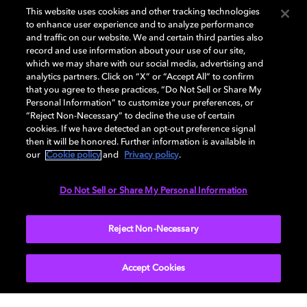
Erfahren Sie in unserem interaktiven
This website uses cookies and other tracking technologies
Einrichtungsleitfaden, wie Sie Ihr ideales, individuelles
to enhance user experience and to analyze performance
Heimkino gestalten können.
and traffic on our website. We and certain third parties also
record and use information about your use of our site,
which we may share with our social media, advertising and
analytics partners. Click on “X” or “Accept All” to confirm
Wenn Sie Musik lieben, können Sie mit einer passenden
that you agree to these practices, “Do Not Sell or Share My
Streaming-Plattform, einem kompatiblen Gerät und
Personal Information” to customize your preferences, or
Kopfhörern
in Ihre Lieblingssongs eintauchen. Weitere
“Reject Non-Necessary” to decline the use of certain
cookies. If we have detected an opt-out preference signal
Informationen zu unterstützten Plattformen und Geräten
then it will be honored. Further information is available in
finden Sie in unserem
speziellen Artikel.
our
Cookie policy
and
Privacy policy
.
Das war's! Jetzt können Sie sich zurücklehnen,
Do Not Sell or Share My Personal Information
entspannen und in Ihr Home Entertainment mit dem
räumlichen Klangerlebnis von Dolby Atmos eintauchen
Reject Non-Necessary
– ein Klang, der Sie bewegt.
Accept Cookies