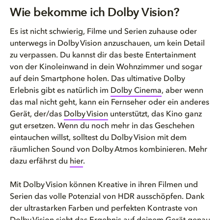
Wie bekomme ich Dolby Vision?
Wie bekomme ich Dolby Vision?
Dolby Vision in drei einfachen...
Es ist nicht schwierig, Filme und Serien zuhause oder
unterwegs in Dolby Vision anzuschauen, um kein Detail
Es gibt noch mehr in Dolby Vis...
zu verpassen. Du kannst dir das beste Entertainment
von der Kinoleinwand in dein Wohnzimmer und sogar
auf dein Smartphone holen. Das ultimative Dolby
Erlebnis gibt es natürlich im
Dolby Cinema
, aber wenn
das mal nicht geht, kann ein Fernseher oder ein anderes
Gerät, der/das
Dolby Vision
unterstützt, das Kino ganz
gut ersetzen. Wenn du noch mehr in das Geschehen
eintauchen willst, solltest du Dolby Vision mit dem
räumlichen Sound von Dolby Atmos kombinieren. Mehr
dazu erfährst du
hier
.
Mit Dolby Vision können Kreative in ihren Filmen und
Serien das volle Potenzial von HDR ausschöpfen. Dank
der ultrastarken Farben und perfekten Kontraste von