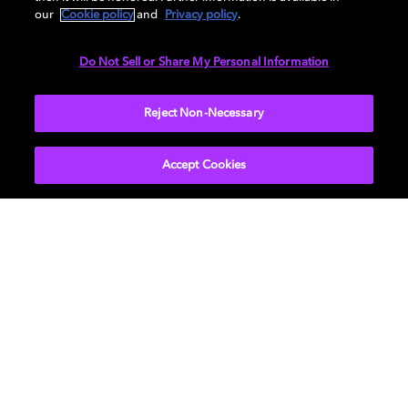
Dolby Vision? Dann möchten wir dir noch einige
our
Cookie policy
and
Privacy policy
.
einfache Empfehlungen für das bestmögliche Erlebnis –
unabhängig von Gerät und Inhalt – mit auf den Weg
Do Not Sell or Share My Personal Information
geben. Unser
kurzer Leitfaden für die Einrichtung
deines
individuellen Heimkinos erleichtert dir den Einstieg.
Reject Non-Necessary
Accept Cookies
Film & TV
Über uns