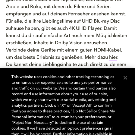
Apple und
Roku
, mit denen du Filme und Serien
empfangen und auf deinem Fernseher ansehen kannst.
Für alle, die ihre Lieblingsfilme auf
UHD
Blu-ray
Disc
zuhause haben, gibt es auch 4K UHD Player. Damit
kannst du dir auf einfache Art noch mehr Möglichkeiten
erschließen, Inhalte in Dolby Vision anzusehen.
Verbinde deine Geräte mit einem guten HDMI-Kabel,
um das beste Erlebnis zu genießen. Mehr dazu
hier
.
Du kannst deine Lieblingsinhalte auch direkt zu deinem
Computer oder Laptop streamen, wenn dieser einen
This website uses cookies and other tracking technologies
Dolby Vision-fähigen Monitor hat, der von deiner
to enhance user experience and to analyze performance
Streamingplattform unterstützt wird. Bei Apple,
and traffic on our website. We and certain third parties also
Google Play und diversen anderen Anbietern kannst du
record and use information about your use of our site,
which we may share with our social media, advertising and
digitale Kopien von Filmen oder Serien kaufen und auf
analytics partners. Click on “X” or “Accept All” to confirm
deinem Computer ansehen. Wenn beide Geräte dies
that you agree to these practices, “Do Not Sell or Share My
unterstützen, kannst du sie sogar mit AirPlay oder Cast
Personal Information” to customize your preferences, or
von deinem Computer an deinen Fernseher schicken.
“Reject Non-Necessary” to decline the use of certain
cookies. If we have detected an opt-out preference signal
Bist du bereit für sensationelles Heimentertainment mit
then it will be honored. Further information is available in