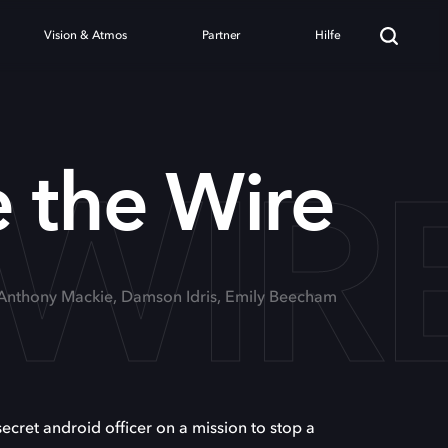
Vision & Atmos
Partner
Hilfe
 WIR
 the Wire
 Anthony Mackie, Damson Idris, Emily Beecham
secret android officer on a mission to stop a