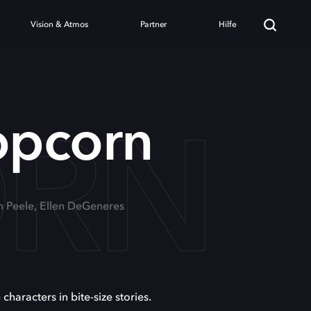
Vision & Atmos
Partner
Hilfe
ORN
opcorn
n Peele, Ellen DeGeneres
 characters in bite-size stories.