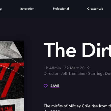
ng
Innovation
Professional
Creator Lab
The Dir
1h 48min
22 März 2019
Director: Jeff Tremaine
Starring: Do
SAVE
The misfits of Mötley Crüe rise from t