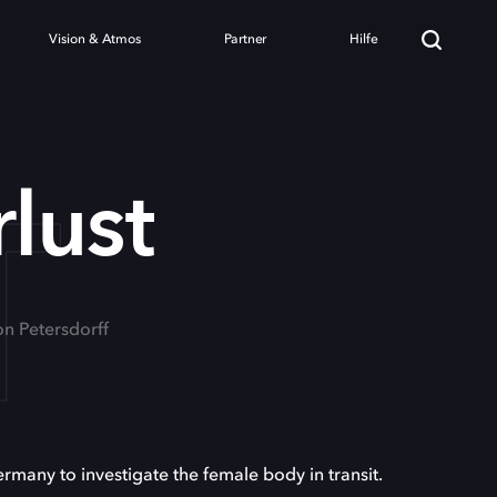
Vision & Atmos
Partner
Hilfe
T
lust
on Petersdorff
any to investigate the female body in transit.