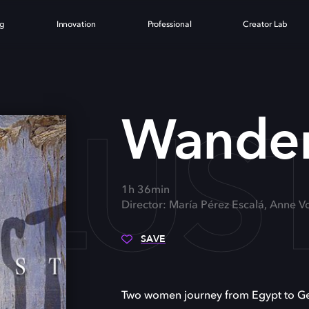
ng
Innovation
Professional
Creator Lab
LUS
Wander
1h 36min
Director: María Pérez Escalá, Anne V
SAVE
Two women journey from Egypt to Germ