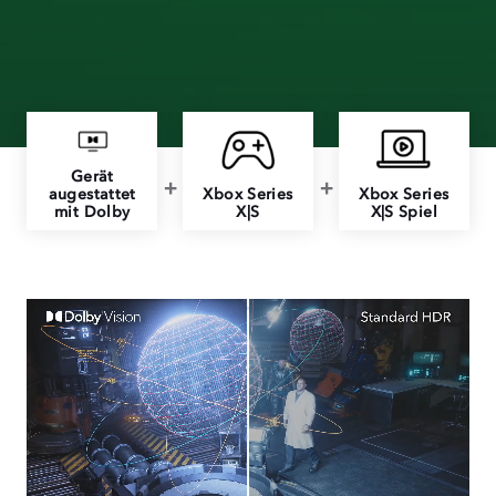
Gerät
augestattet
Xbox Series
Xbox Series
mit Dolby
X|S
X|S Spiel