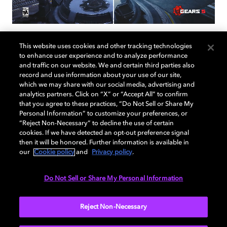
This website uses cookies and other tracking technologies
to enhance user experience and to analyze performance
and traffic on our website. We and certain third parties also
Dolby Vision: Wahrhaft
record and use information about your use of our site,
which we may share with our social media, advertising and
dynamisches HDR
analytics partners. Click on “X” or “Accept All” to confirm
that you agree to these practices, “Do Not Sell or Share My
Personal Information” to customize your preferences, or
“Reject Non-Necessary” to decline the use of certain
Freue Dich auf eine umfangreichere, präzisere
cookies. If we have detected an opt-out preference signal
Farbpalette und einen ebenso scharfen wie reinen
then it will be honored. Further information is available in
Kontrast. Das ist Gaming auf dem nächsten Level mit
our
Cookie policy
and
Privacy policy
.
HDR auf dem nächsten Level. Mehr als 100 Titel, die
für die Xbox Series X|S optimiert wurden, profitieren
Do Not Sell or Share My Personal Information
von
Dolby Vision®
-Upgrades, die für ein noch
präziseres HDR-Spielerlebnis sorgen.
Reject Non-Necessary