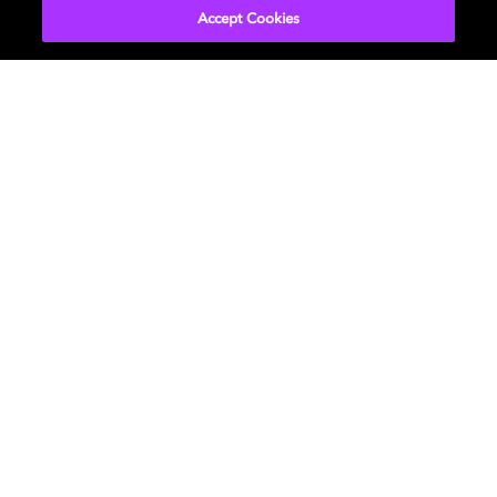
Accept Cookies
Dolby Atmos: Gaming auf
dem nächsten Level