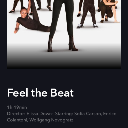
Feel the Beat
1h 49min
Director: Elissa Down
Starring: Sofia Carson, Enrico
Colantoni, Wolfgang Novogratz