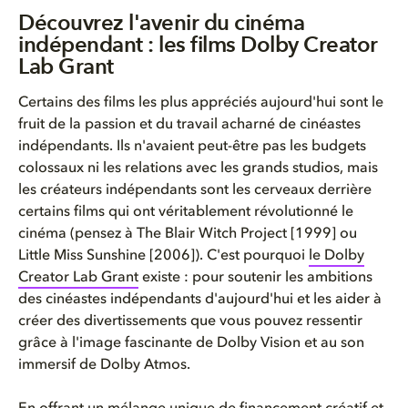
Découvrez l'avenir du cinéma i...
Découvrez l'avenir du cinéma
indépendant : les films Dolby Creator
Qu'est-ce que le Dolby Creator...
Lab Grant
Comment fonctionne la bourse D...
Certains des films les plus appréciés aujourd'hui sont le
fruit de la passion et du travail acharné de cinéastes
Quels films subventionnés par ...
indépendants. Ils n'avaient peut-être pas les budgets
colossaux ni les relations avec les grands studios, mais
Comment puis-je regarder les f...
les créateurs indépendants sont les cerveaux derrière
certains films qui ont véritablement révolutionné le
Découvrez l'écosystème Dolby
cinéma (pensez à The Blair Witch Project [1999] ou
Little Miss Sunshine [2006]). C'est pourquoi
le Dolby
Foire aux questions sur Dolby ...
Creator Lab Grant
existe : pour soutenir les ambitions
des cinéastes indépendants d'aujourd'hui et les aider à
créer des divertissements que vous pouvez ressentir
grâce à l'image fascinante de Dolby Vision et au son
immersif de Dolby Atmos.