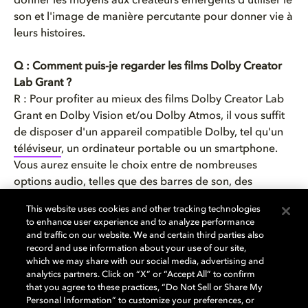
donner les moyens aux créateurs émergents d'utiliser le
son et l'image de manière percutante pour donner vie à
leurs histoires.
Q : Comment puis-je regarder les films Dolby Creator
Lab Grant ?
R : Pour profiter au mieux des films Dolby Creator Lab
Grant en Dolby Vision et/ou Dolby Atmos, il vous suffit
de disposer d'un appareil compatible Dolby, tel qu'un
téléviseur
, un ordinateur portable ou un smartphone.
Vous aurez ensuite le choix entre de nombreuses
options audio, telles que des
barres de son
, des
enceintes ou des casques compatibles Dolby Atmos.
This website uses cookies and other tracking technologies
Vous devrez également vous abonner au service de
to enhance user experience and to analyze performance
streaming qui diffuse le film. Regarder les films Creator
and traffic on our website. We and certain third parties also
Lab est également un excellent moyen de tester votre
record and use information about your use of our site,
which we may share with our social media, advertising and
installation home cinéma avec du contenu Dolby Vision.
analytics partners. Click on “X” or “Accept All” to confirm
that you agree to these practices, “Do Not Sell or Share My
Q : En quoi la bourse Dolby Creator Lab se distingue-t-
Personal Information” to customize your preferences, or