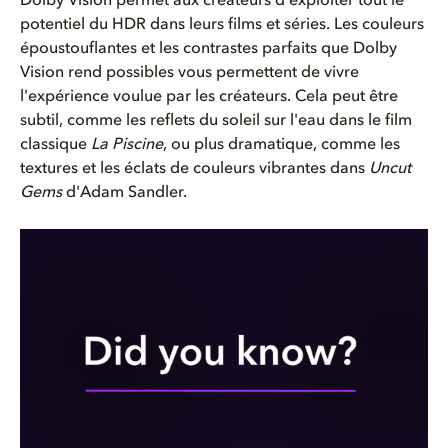
Dolby Vision
permet
aux
créateurs
d'exploiter
tout le
potentiel
du HDR dans
leurs
films et
séries
. Les couleurs
époustouflantes
et les
contrastes
parfaits que Dolby
Vision rend possibles
vous
permettent
de vivre
l'expérience
voulue
par les
créateurs
. Cela
peut
être
subtil
,
comme
les reflets du soleil sur
l'eau
dans le film
classique
La Piscine
,
ou
plus
dramatique
,
comme
les
textures
et les
éclats
de couleurs
vibrantes
dans
Uncut
Gems
d'Adam
Sandler.