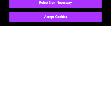
Reject Non-Necessary
Accept Cookies
Films et séries
Découvrez Dolby
Musique
Support
Gaming