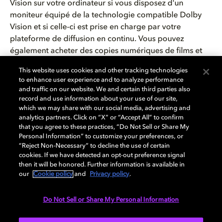
Vision sur votre ordinateur si vous disposez d'un
moniteur équipé de la technologie
compatible
Dolby
Vision et si celle-ci est prise en charge par votre
plateforme de diffusion en continu
.
Vous pouvez
également acheter des copies numériques de films et
de séries auprès de différents vendeurs, notamment
This website uses cookies and other tracking technologies
Apple, Google Play et d'autres, que vous pouvez
to enhance user experience and to analyze performance
regarder sur votre ordinateur. Vous pouvez même
and traffic on our website. We and certain third parties also
utiliser AirPlay ou Cast entre votre ordinateur et votre
record and use information about your use of our site,
which we may share with our social media, advertising and
téléviseur, s'ils sont pris en charge.
analytics partners. Click on “X” or “Accept All” to confirm
that you agree to these practices, “Do Not Sell or Share My
Prêt à transformer votre divertissement à la maison
Personal Information” to customize your preferences, or
avec Dolby Vision ?
En suivant ces étapes simples,
“Reject Non-Necessary” to decline the use of certain
cookies. If we have detected an opt-out preference signal
quelle que soit la manière dont vous choisissez de
then it will be honored. Further information is available in
regarder, vous obtiendrez la meilleure expérience
our
Cookie policy
and
Privacy policy
.
possible sur l'ensemble de vos appareils.
Commencez
dès aujourd'hui
à créer votre propre home cinéma
Do Not Sell or Share My Personal Information
personnalisé grâce à notre
guide
d'installation
pratique
.