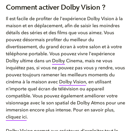
Comment activer Dolby Vision ?
Comment activer Dolby Vision ?
Dolby Vision en trois étapes s...
Il
est
facile de profiter de
l'expérience
Dolby Vision à la
maison
et
en
déplacement
,
afin
de
saisir
les
moindres
Dolby Vision, ce n'est pas tou...
détails
des
séries
et des films que
vous
aimez
. Vous
pouvez
désormais
profiter du
meilleur
du
divertissement, du grand
écran
à
votre
salon et à
votre
téléphone
portable. Vous
pouvez
vivre
l'expérience
Dolby
ultime
dans un
Dolby
Cinema,
mais
ne
vous
inquiétez
pas,
si
vous
ne
pouvez
pas
vous
y
rendre
,
vous
pouvez
toujours
ramener
les
meilleurs
moments du
cinéma
à la
maison
avec
Dolby Vision
,
en
utilisant
n'importe
quel
écran
de
télévision
ou
appareil
compatible. Vous
pouvez
également
améliorer
votre
visionnage
avec le son spatial de Dolby Atmos pour
une
immersion encore plus
intense.
Pour
en
savoir plus,
cliquez ici
.