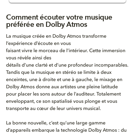
Comment écouter votre musique ...
Comment écouter votre musique
préférée en Dolby Atmos
Dolby Atmos est-il disponible ...
La musique créée en Dolby Atmos transforme
Comment écouter de la musique ...
l’expérience d’écoute en vous
faisant vivre le morceau de l’intérieur. Cette immersion
Dolby Atmos est-il disponible ...
vous révèle ainsi des
détails d’une clarté et d’une profondeur incomparables.
Puis-je écouter de la musique ...
Tandis que la musique en stéréo se limite à deux
enceintes, une à droite et une à gauche, le mixage en
Comment écouter de la musique ...
Dolby Atmos donne aux artistes une pleine latitude
pour placer les sons autour de l’auditeur. Totalement
Comment écouter de la musique ...
enveloppant, ce son spatialisé vous plonge et vous
transporte au cœur de leur univers musical.
Pas totalement convaincu par l...
La bonne nouvelle, c’est qu’une large gamme
d’appareils embarque la technologie Dolby Atmos : du