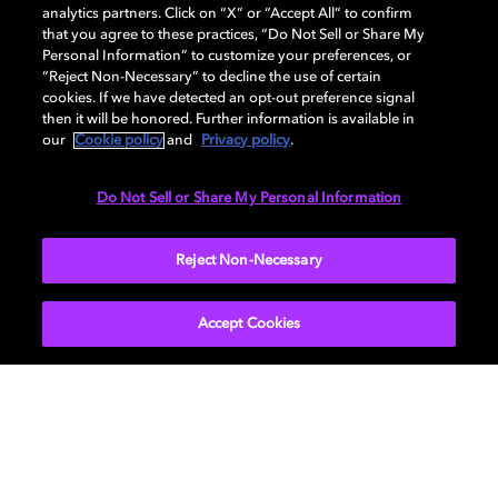
analytics partners. Click on “X” or “Accept All” to confirm
that you agree to these practices, “Do Not Sell or Share My
Pas totalement convaincu par
Personal Information” to customize your preferences, or
l’expérience Dolby Atmos?
“Reject Non-Necessary” to decline the use of certain
cookies. If we have detected an opt-out preference signal
then it will be honored. Further information is available in
Dans ce cas, consultez notre guide (en anglais) intitulé
«
our
Cookie policy
and
Privacy policy
.
S'équiper en Dolby Atmos en vaut-il la peine ? »
Mais si
vous êtes déjà convaincu par l'expérience Dolby Atmos,
Do Not Sell or Share My Personal Information
nous sommes là pour vous aider à profiter du set up
parfait depuis chez vous. Rendez-vous sur notre
guide
Reject Non-Necessary
d’installation interactif
pour bien débuter.
Accept Cookies