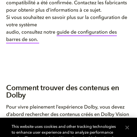
compatibilité a été confirmée. Contactez les fabricants
pour obtenir plus d’informations à ce sujet.
Si vous souhaitez en savoir plus sur la configuration de
votre système
audio, consultez notre
guide de configuration des
barres de son.
Comment trouver des contenus en
Dolby
Pour vivre pleinement l’expérience Dolby, vous devez
d’abord rechercher des contenus créés en Dolby Vision
et Dolby Atmos. Ces divertissements se retrouvent sur
This website uses cookies and other tracking technologies
de multiples plateformes de streaming (Apple TV,
to enhance user experience and to analyze performance
Netflix, Canal+, Orange, Amazon Prime Video et