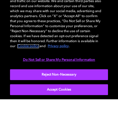
and traffic on our website. We and certain third parties also
Disney+), mais aussi sur des chaînes satellites telles que
record and use information about your use of our site,
which we may share with our social media, advertising and
Sky et BT Sport au Royaume-Uni et Comcast aux États-
analytics partners. Click on “X” or “Accept All” to confirm
Unis. Vous reconnaîtrez ces programmes aux logos
that you agree to these practices, “Do Not Sell or Share My
Dolby Vision et Dolby Atmos affichés sur leurs pages de
Personal Information” to customize your preferences, or
titre.
“Reject Non-Necessary” to decline the use of certain
cookies. If we have detected an opt-out preference signal
then it will be honored. Further information is available in
De nombreux services incluent Dolby Vision et Dolby
our
Cookie policy
and
Privacy policy
.
Atmos dans leur abonnement standard. Si ce n’est pas
le cas, vérifiez auprès de votre fournisseur pour
Do Not Sell or Share My Personal Information
souscrire à
la bonne formule.
Reject Non-Necessary
Accept Cookies