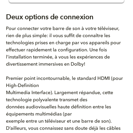
Deux options de connexion
Deux options de connexion
Option 1: port ARC/eARC
Pour connecter votre barre de son à votre téléviseur,
rien de plus simple: il vous suffit de connaître les
Connecter votre barre de son e...
technologies prises en charge par vos appareils pour
effectuer rapidement la configuration. Une fois
Option 2: passthrough HDMI
l’installation terminée, à vous les expériences de
divertissement immersives en Dolby!
Connecter votre appareil de st...
Premier point incontournable, le standard HDMI (pour
Connecter votre barre de son e...
High-Definition
Multimedia Interface). Largement répandue, cette
Connecter plusieurs appareils ...
technologie polyvalente transmet des
données audiovisuelles haute définition entre les
Précautions à prendre avec le ...
équipements multimédias (par
exemple entre un téléviseur et une barre de son).
Comment trouver des contenus e...
D’ailleurs, vous connaissez sans doute déjà les câbles