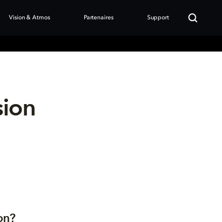
Vision & Atmos
Partenaires
Support
sion
on?