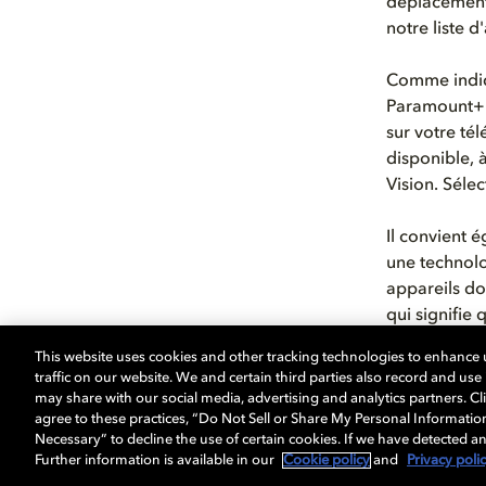
déplacement 
notre l
iste d
Comme indiq
Paramount+ P
sur votre té
disponible, 
Vision. Sélec
Il convient 
une technol
appareils do
qui signifie
en profondeu
This website uses cookies and other tracking technologies to enhance
traffic on our website. We and certain third parties also record and us
Si vous souh
may share with our social media, advertising and analytics partners. Cli
domicile de 
agree to these practices, “Do Not Sell or Share My Personal Informatio
Necessary” to decline the use of certain cookies. If we have detected an
Further information is available in our
Cookie policy
and
Privacy poli