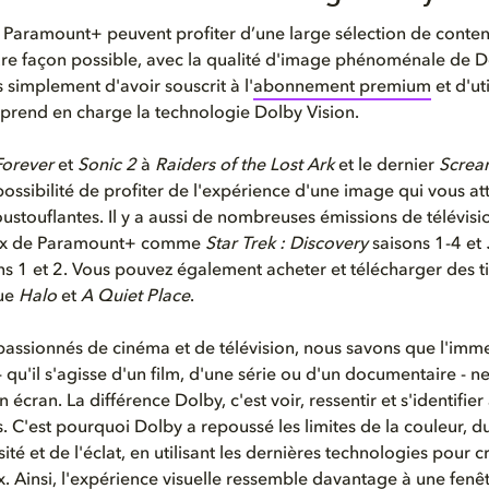
s Paramount+ peuvent
profiter
d’
une large sélection de conte
ure façon possible, avec la qualité d'image phénoménale de D
 simplement d'avoir souscrit à l'
abonnement premium
et d'uti
 prend en charge la technologie Dolby Vision.
Forever
et
Sonic 2
à
Raiders of the Lost Ark
et le dernier
Screa
ossibilité de profiter de l'expérience d'une image qui vous at
ustouflantes. Il y a aussi de nombreuses émissions de télévisi
aux de Paramount+ comme
Star Trek : Discovery
saisons 1-4 et
ns 1 et 2. Vous pouvez également acheter et télécharger des t
que
Halo
et
A Quiet Place
.
passionnés de cinéma et de télévision, nous savons que l'imm
- qu'il s'agisse d'un film, d'une série ou d'un documentaire - ne
 écran. La différence Dolby, c'est voir, ressentir et s'identifier
 C'est pourquoi Dolby a repoussé les limites de la couleur, du
ité et de l'éclat, en utilisant les dernières technologies pour 
x. Ainsi, l'expérience visuelle ressemble davantage à une fenê