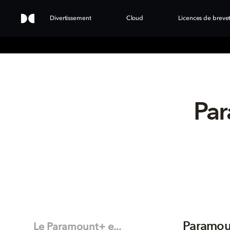
Divertissement
Cloud
Licences de breve
Par
Paramoun
Le Paramount+ e...