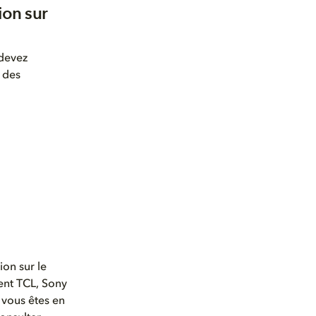
ion sur
 devez
n des
ion sur le
nt TCL, Sony
 vous êtes en