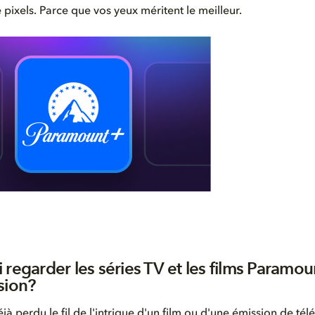
 pixels. Parce que vos yeux méritent le meilleur.
 regarder les séries TV et les films Paramo
sion?
à perdu le fil de l'intrigue d'un film ou d'une émission de télé