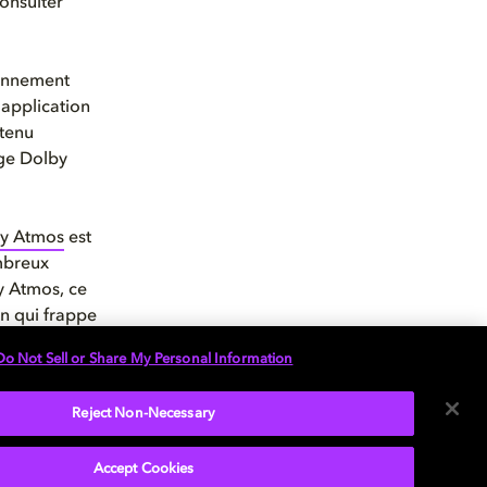
onsulter
onnement
application
ntenu
dge Dolby
y Atmos
est
mbreux
by Atmos
, ce
on qui frappe
iquez
ici
.
Do Not Sell or Share My Personal Information
e visionnage à
Reject Non-Necessary
Accept Cookies