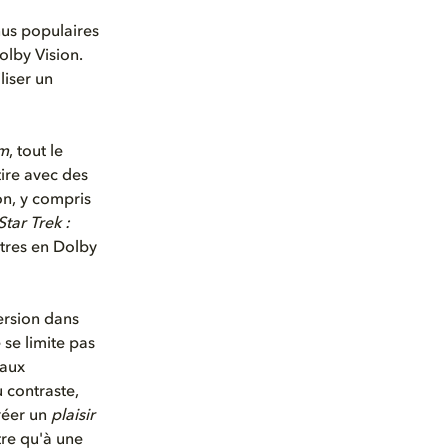
nus populaires
olby Vision.
liser un
m
, tout le
tire avec des
on, y compris
Star Trek :
itres en Dolby
ersion dans
 se limite pas
 aux
 contraste,
créer un
plaisir
tre qu'à une