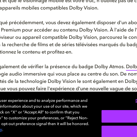
et que le visionnage mobile est votre truc, n'oubliez pas de c
'appareils mobiles
compatibles
Dolby Vision.
ué précédemment, vous devez également disposer d'un ab
remium pour accéder au contenu Dolby Vision. À l'aide de l'
léviseur ou appareil compatible Dolby Vision, parcourez le co
à la recherche de films et de séries télévisées marqués du ba
tionnez le contenu et profitez-en.
également de vérifier la présence
du
badge
Dolby Atmos.
Dolb
ogie audio immersive qui vous place au centre du son. De no
tés de la technologie Dolby Vision
le sont également en Dol
 que vous pouvez faire l'expérience d'une nouvelle vague de s
r. Pour en savoir plus sur le Dolby Atmos sur Paramount+, cl
 user experience and to analyze performance and
e information about your use of our site, which we
aitez obtenir de l'aide pour mettre en place une expérience d
ck on “X” or “Accept All” to confirm that you
qualité, vous pouvez utiliser notre
guide interactif
.
n” to customize your preferences, or “Reject Non-
 opt-out preference signal then it will be honored.
cy
.