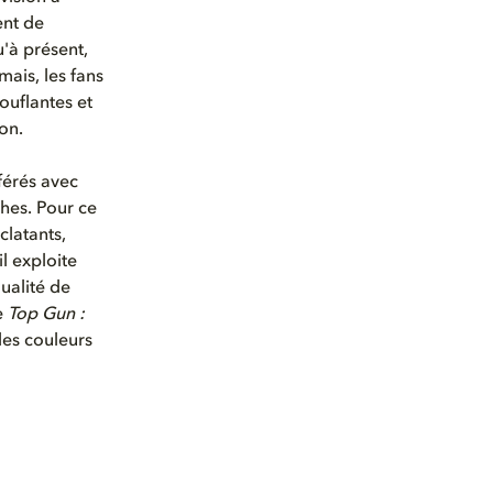
ent de
u'à présent,
mais, les fans
ouflantes et
on.
férés avec
ches. Pour ce
clatants,
l exploite
ualité de
e
Top Gun :
des couleurs