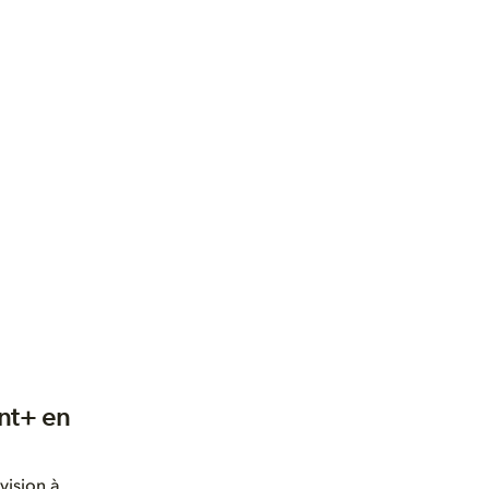
unt+ en
vision à