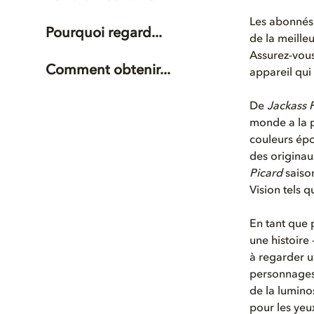
Les abonné
Pourquoi regard...
de la meille
Assurez-vous
Comment obtenir...
appareil qui
De
Jackass 
monde a la p
couleurs épo
des origin
Picard
saiso
Vision tels 
En tant que 
une histoire 
à regarder un
personnages.
de la luminos
pour les yeu