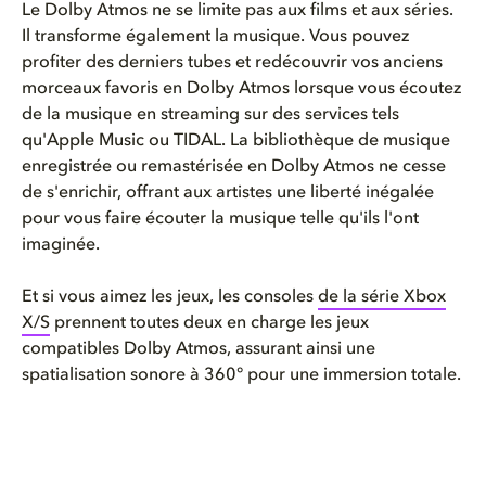
Le Dolby Atmos ne se
limite
pas aux films et aux séries.
Il
transforme
également
la musique. Vous
pouvez
profiter des
derniers
tubes et
redécouvrir
vos
anciens
morceaux
favoris
en
Dolby Atmos
lorsque
vous
écoutez
de la musique
en
streaming sur des services
tels
qu'Apple
Music
ou
TIDAL. La
bibliothèque
de musique
enregistrée
ou
remastérisée
en
Dolby Atmos ne
cesse
de
s'enrichir
,
offrant
aux artistes
une
liberté
inégalée
pour
vous
faire
écouter
la musique
telle
qu'ils
l'ont
imaginée.
Et
si
vous
aimez
les jeux, les consoles
de la série Xbox
X/S
prennent
toutes
deux
en
charge les jeux
compatibles
Dolby Atmos,
assurant
ainsi
une
spatialisation
sonore
à 360° pour
une
immersion
totale
.