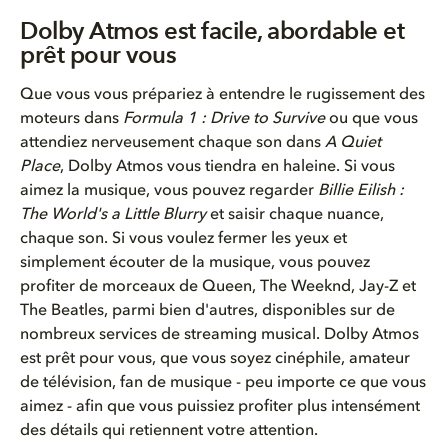
Dolby Atmos est facile, abordable et
prêt pour vous
Que
vous
vous
prépariez
à entendre le
rugissement
des
moteurs
dans
Formula
1 :
Drive to Survive
ou
que
vous
attendiez
nerveusement
chaque
son dans
A Quiet
Place
, Dolby Atmos
vous
tiendra
en
haleine
. Si
vous
aimez
la musique,
vous
pouvez
regarder
Billie
Eilish :
The World's a Little Blurry
et
saisir
chaque
nuance,
chaque
son. Si
vous
voulez
fermer
les
yeux
et
simplement
écouter
de la musique,
vous
pouvez
profiter de morceaux de Queen, The
Weeknd
, Jay-Z et
The Beatles,
parmi
bien
d'autres
,
disponibles
sur de
nombreux
services de streaming musical. Dolby Atmos
est
prêt pour
vous
, que
vous
soyez
cinéphile
, amateur
de
télévision
, fan de musique
-
peu
importe
ce
que
vous
aimez
-
afin
que
vous
puissiez
profiter
plus
intensément
des
détails
qui
retiennent
votre
attention.