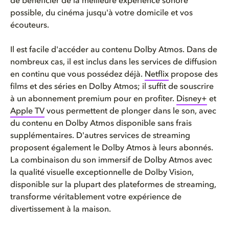
de
bénéficier
de la
meilleure
expérience
sonore
possible, du
cinéma
jusqu'à
votre
domicile et
vos
écouteurs
.
Il
est
facile
d'accéder
au
contenu
Dolby Atmos. Dans de
nombreux
cas
, il
est
inclus
dans les services de diffusion
en
continu
que
vous
possédez
déjà.
Netflix
propose des
films et des
séries
en
Dolby Atmos; il
suffit
de
souscrire
à un abonnement premium pour
en
profiter.
Disney+
et
Apple TV
vous
permettent
de
plonger
dans le son, avec
du
contenu
en
Dolby Atmos disponible sans frais
supplémentaires
.
D'autres
services de streaming
proposent
également
le Dolby Atmos à
leurs
abonnés
.
La
combinaison
du son
immersif
de Dolby Atmos avec
la
qualité
visuelle
exceptionnelle
de Dolby Vision,
disponible sur la
plupart
des
plateformes
de streaming,
transforme
véritablement
votre
expérience
de
divertissement à la
maison
.