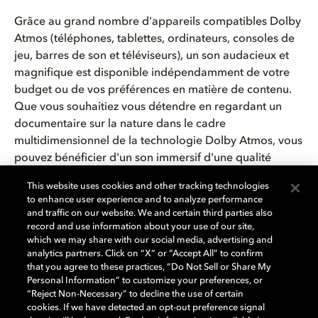
Grâce au grand nombre d'appareils compatibles Dolby
Atmos (téléphones, tablettes, ordinateurs, consoles de
jeu, barres de son et téléviseurs), un son audacieux et
magnifique est disponible
indépendamment de votre
budget ou de vos préférences en matière de contenu.
Que vous souhaitiez vous détendre en regardant un
documentaire sur la nature dans le cadre
multidimensionnel de la technologie Dolby Atmos, vous
pouvez bénéficier d'un son
immersif
d'une qualité
exceptionnelle.
Ou vous voulez des sensations fortes et
This website uses cookies and other tracking technologies
profondes, Dolby Atmos vous permet d'entendre sous
to enhance user experience and to analyze performance
tous les angles.
and traffic on our website. We and certain third parties also
record and use information about your use of our site,
which we may share with our social media, advertising and
Alors, le Dolby Atmos
en
vaut
-il la
peine
?
Absolument
.
analytics partners. Click on “X” or “Accept All” to confirm
Il
s'agit
d'une
nouvelle vague
sonore
qui
vous
offre
la
that you agree to these practices, “Do Not Sell or Share My
meilleure
expérience
possible. Vous
choisissez
le
Personal Information” to customize your preferences, or
contenu
, le format et le budget qui
vous
conviennent
et
“Reject Non-Necessary” to decline the use of certain
cookies. If we have detected an opt-out preference signal
vous
obtenez
un son qui
transforme
votre
expérience
,