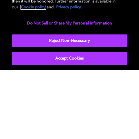
then it will be honored. Further information is available in
ce
qui fait du temps et de
l'argent
bien
investis
.
our
Cookie policy
and
Privacy policy
.
Prêt à
plonger
dans le Dolby
Atmos ?
Commencez
dès
Do Not Sell or Share My Personal Information
aujourd'hui
à
créer
votre
propre home
cinéma
personnalisé
grâce à
notre
guide d'installation
Reject Non-Necessary
interactif
.
Accept Cookies
Films et séries
Découvrez Dolby