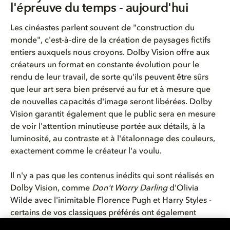
l'épreuve du temps - aujourd'hui
Les
cinéastes
parlent
souvent
de
"construction du
monde",
c'est
-à-dire de la
création
de
paysages
fictifs
entiers
auxquels
nous
croyons
. Dolby Vision
offre
aux
créateurs
un format
en
constante
évolution
pour le
rendu
de
leur
travail, de
sorte
qu'ils
peuvent
être
sûrs
que
leur
art sera bien
préservé
au fur et à
mesure
que
de
nouvelles
capacités
d'image
seront
libérées
. Dolby
Vision
garantit
également
que le public sera
en
mesure
de
voir
l'attention
minutieuse
portée
aux
détails
, à la
luminosité
, au
contraste
et à
l'étalonnage
des couleurs
,
exactement
comme
le
créateur
l'a
voulu.
Il
n'y
a pas que les
contenus
inédits
qui
sont
réalisés
en
Dolby Vision,
comme
Don't Worry Darling
d'Olivia
Wilde avec
l'inimitable
Florence Pugh et Harry Styles
-
certains
de
vos
classiques
préférés
ont
également
bénéficié
du
traitement
Dolby Vision sur tapis rouge.