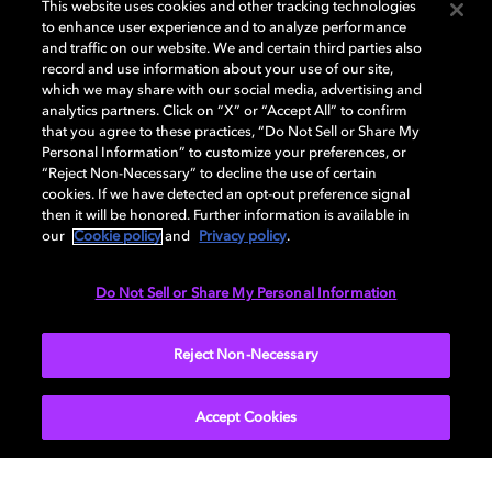
This website uses cookies and other tracking technologies
Mais
regarder
Les Dents de la M
er
,
édition
du 45e
to enhance user experience and to analyze performance
anniversaire
,
en
Dolby Vision
pourrait
bien signifier que
and traffic on our website. We and certain third parties also
vous
ne
retournerez
plus jamais dans
l'eau
. Ne
dites
pas
record and use information about your use of our site,
which we may share with our social media, advertising and
que nous ne
vous
avons
pas
prévenu
.
analytics partners. Click on “X” or “Accept All” to confirm
that you agree to these practices, “Do Not Sell or Share My
Alors, Dolby Vision
en
vaut
-il la
peine
? Oui. Parce que
Personal Information” to customize your preferences, or
votre
temps
est
précieux
et que
vous
méritez
la
“Reject Non-Necessary” to decline the use of certain
cookies. If we have detected an opt-out preference signal
meilleure
des
expérience
s
possible sur
tous
vos
then it will be honored. Further information is available in
appareils
.
our
Cookie policy
and
Privacy policy
.
Prêt à
plonger
dans le Dolby
Vision ?
Commencez
dès
Do Not Sell or Share My Personal Information
aujourd'hui
à
créer
votre
propre home
cinéma
personnalisé
grâce à
notre
guide d'installation
Reject Non-Necessary
pratique
.
Accept Cookies