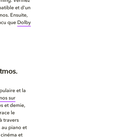
ing. Vérifiez
atible et d'un
mos. Ensuite,
incu que
Dolby
tmos.
pulaire et la
mos sur
s et demie,
race le
à travers
 au piano et
 cinéma et