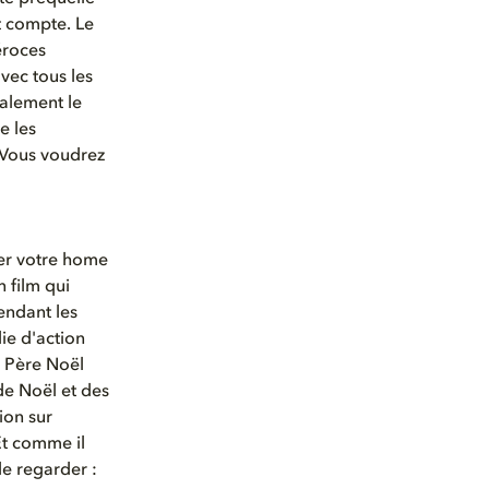
t compte. Le
éroces
avec tous les
galement le
e les
 Vous voudrez
ter votre home
 film qui
endant les
ie d'action
e Père Noël
de Noël et des
ion sur
Et comme il
le regarder :