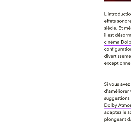
L'introductio
effets sonor
siècle. Et mê
il est désorm
cinéma Dol
configuratio
divertisseme
exceptionnel
Si vous avez
d'améliorer
suggestions 
Dolby Atmo
adaptez le s
plongeant da