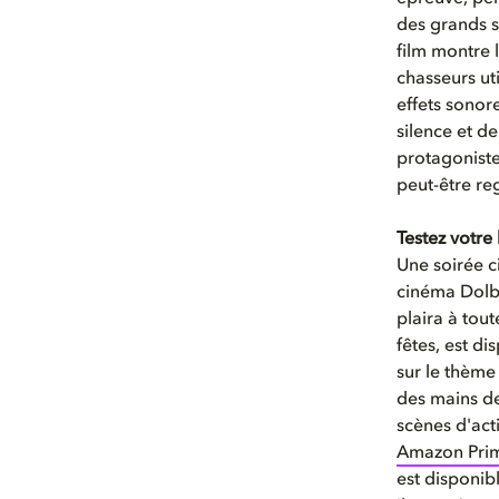
des grands s
film montre l
chasseurs uti
effets sonore
silence et de
protagoniste
peut-être re
Testez votr
Une soirée c
cinéma Dolby
plaira à tou
fêtes, est d
sur le thème
des mains de
scènes d'act
Amazon Pri
est disponib