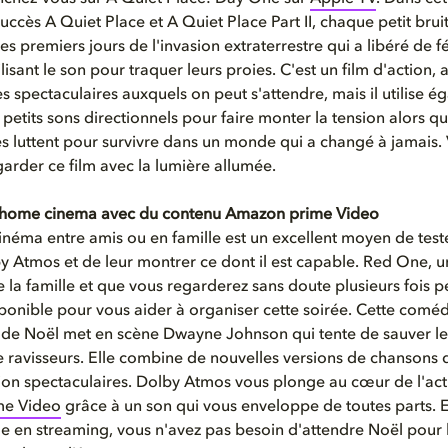
uccès A Quiet Place et A Quiet Place Part II, chaque petit brui
es premiers jours de l'invasion extraterrestre qui a libéré de f
lisant le son pour traquer leurs proies. C'est un film d'action, 
s spectaculaires auxquels on peut s'attendre, mais il utilise é
 petits sons directionnels pour faire monter la tension alors qu
s luttent pour survivre dans un monde qui a changé à jamais.
garder ce film avec la lumière allumée.
e home cinema avec du contenu Amazon prime Video
inéma entre amis ou en famille est un excellent moyen de tes
 Atmos et de leur montrer ce dont il est capable. Red One, un
te la famille et que vous regarderez sans doute plusieurs fois p
isponible pour vous aider à organiser cette soirée. Cette coméd
 de Noël met en scène Dwayne Johnson qui tente de sauver l
 ravisseurs. Elle combine de nouvelles versions de chansons 
ion spectaculaires. Dolby Atmos vous plonge au cœur de l'act
me Video
grâce à un son qui vous enveloppe de toutes parts. 
le en streaming, vous n'avez pas besoin d'attendre Noël pour 