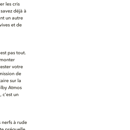
r les cris
 savez déjà à
nt un autre
vives et de
est pas tout.
 monter
tester votre
émission de
aire sur la
Dolby Atmos
, c'est un
 nerfs à rude
tte préquelle