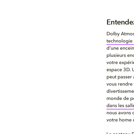
Entendez
Dolby Atmos 
technologie 
d'une encein
plusieurs enc
votre expéri
espace 3D. U
peut passer 
vous rendre 
divertisseme
monde de poss
dans les sal
nous avons q
votre home 