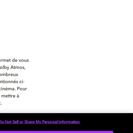
ermet de vous
Dolby Atmos,
nombreux
ntionnés ci-
 cinéma. Pour
e mettre à
.
re home
Do Not Sell or Share My Personal Information
ter votre
 vous