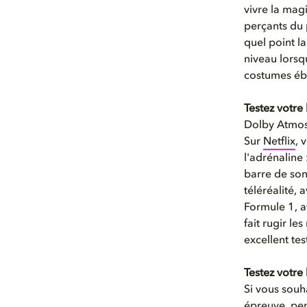
vivre la mag
perçants du 
quel point l
niveau lorsq
costumes éb
Testez votre
Dolby Atmos 
Sur
Netflix
, 
l'adrénaline 
barre de son
téléréalité,
Formule 1, av
fait rugir l
excellent te
Testez votr
Si vous souh
épreuve, pe