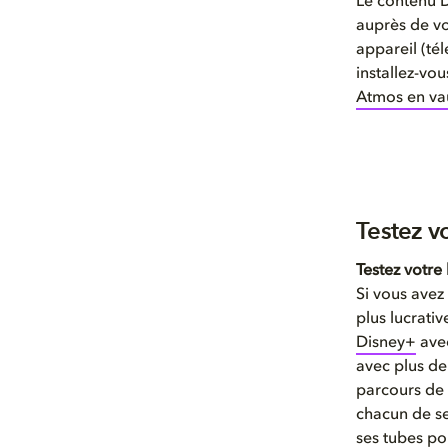
Le contenu D
auprès de vo
appareil (té
installez-vo
Atmos en vau
Testez v
Testez votr
Si vous avez 
plus lucrati
Disney+
ave
avec plus de 
parcours de 
chacun de se
ses tubes po