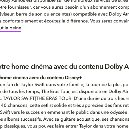
olby Atmos est disponible sur de nombreux services de stream
tre fournisseur, car vous aurez besoin d'un abonnement comp
léviseur, barre de son ou enceintes) compatible avec Dolby At
us confortablement et écoutez la différence. Vous serez conva
t la peine
.
otre home cinéma avec du contenu Dolby A
e home cinema avec du contenu Disney+
un fan de Taylor Swift dans votre famille, la tournée la plus po
ve de tous les temps, The Eras Tour, est disponible en
Dolby At
c TAYLOR SWIFT|THE ERAS TOUR. D'une durée de trois heure
40 chansons, cette setlist solide et très appréciée des fans ret
Swift vers le succès en emmenant le public dans une odyssée 
s albums successifs. Avec sa guitare acoustique, ses chansons
p classiques, vous pouvez faire entrer Taylor dans votre home