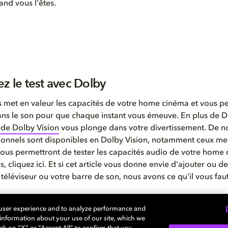
uand vous l'êtes.
ez le test avec Dolby
 met en valeur les capacités de votre home cinéma et vous p
ns le son pour que chaque instant vous émeuve. En plus de 
 de Dolby Vision
vous plonge dans votre divertissement. De 
tionnels sont disponibles en Dolby Vision, notamment ceux me
vous permettront de tester les capacités audio de votre home
s, cliquez ici. Et si cet article vous donne envie d'ajouter ou d
 téléviseur ou votre barre de son, nous avons ce qu'il vous faut
à que quelques suggestions pour tirer le meilleur parti de vot
 user experience and to analyze performance and
 Atmos. Si vous souhaitez en savoir plus sur la manière de tes
e information about your use of our site, which we
avec Dolby Atmos et d'offrir une expérience visuelle ultime,