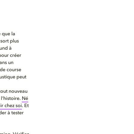
 que la
sort plus
ound à
 pour créer
ans un
 de course
ustique peut
 tout nouveau
l'histoire.
Né
ir chez soi
. Et
er à tester