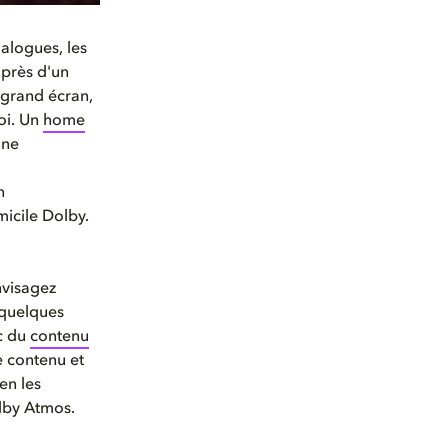
ialogues, les
 près d'un
r grand écran,
soi. Un
home
une
n
icile Dolby.
nvisagez
 quelques
c du
contenu
e contenu et
en les
lby Atmos.