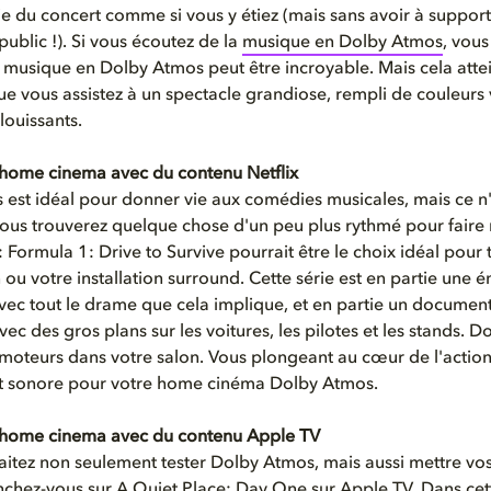
ie du concert comme si vous y étiez (mais sans avoir à supporte
public !). Si vous écoutez de la
musique en Dolby Atmos
, vous
a musique en Dolby Atmos peut être incroyable. Mais cela attei
ue vous assistez à un spectacle grandiose, rempli de couleurs 
louissants.
 home cinema avec du contenu Netflix
est idéal pour donner vie aux comédies musicales, mais ce n'
vous trouverez quelque chose d'un peu plus rythmé pour faire
: Formula 1: Drive to Survive pourrait être le choix idéal pour 
 ou votre installation surround. Cette série est en partie une 
 avec tout le drame que cela implique, et en partie un document
ec des gros plans sur les voitures, les pilotes et les stands. 
es moteurs dans votre salon. Vous plongeant au cœur de l'action
st sonore pour votre home cinéma Dolby Atmos.
e home cinema avec du contenu Apple TV
aitez non seulement tester Dolby Atmos, mais aussi mettre vos
nchez-vous sur A Quiet Place: Day One sur
Apple TV
. Dans ce