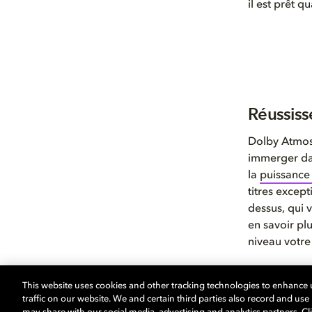
il est prêt q
Réussiss
Dolby Atmos
immerger da
la
puissance
titres excep
dessus, qui 
en savoir plu
niveau votre
Ce ne sont l
This website uses cookies and other tracking technologies to enhance
cinéma Dolby
traffic on our website. We and certain third parties also record and us
home cinéma 