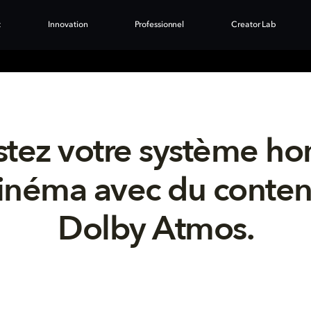
t
Innovation
Professionnel
Creator Lab
stez votre système h
inéma avec du conte
Dolby Atmos.