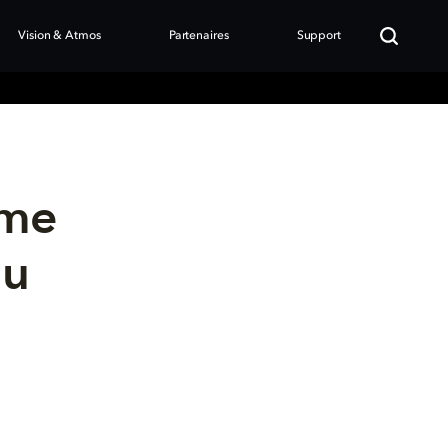
Vision & Atmos
Partenaires
Support
ome
nu