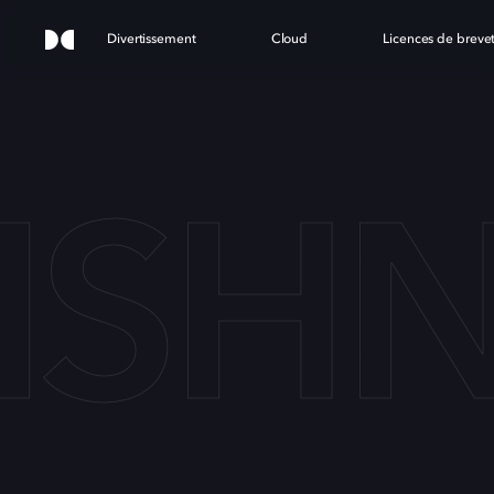
Divertissement
Cloud
Licences de breve
ISHN