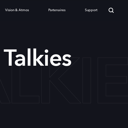
Vision & Atmos
Partenaires
Support
LKI
 Talkies