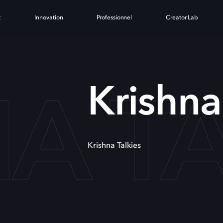
t
Innovation
Professionnel
Creator Lab
A TA
Krishna
Krishna Talkies