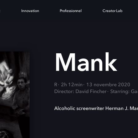
t
Innovation
Professionnel
Creator Lab
Mank
R
2h 12min
13 novembre 2020
Director: David Fincher
Starring: Ga
Alcoholic screenwriter Herman J. Mank