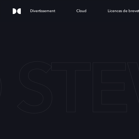
Divertissement
Cloud
Licences de breve
 STE