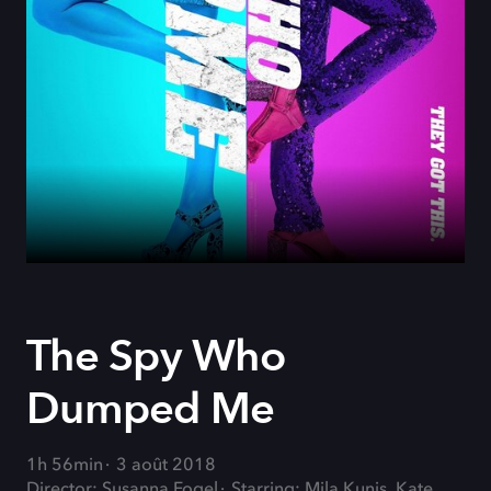
The Spy Who
Dumped Me
1h 56min
3 août 2018
Director: Susanna Fogel
Starring: Mila Kunis, Kate