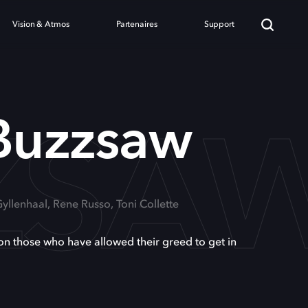
Vision & Atmos
Partenaires
Support
ZZSA
 Buzzsaw
Gyllenhaal, Rene Russo, Toni Collette
on those who have allowed their greed to get in