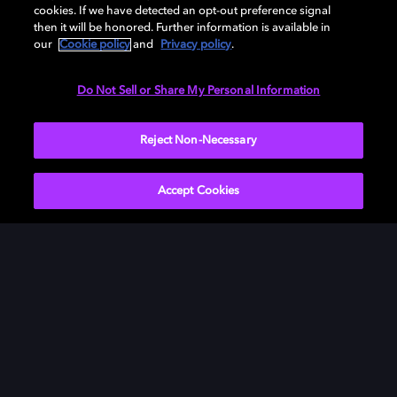
cookies. If we have detected an opt-out preference signal
then it will be honored. Further information is available in
our
Cookie policy
and
Privacy policy
.
Do Not Sell or Share My Personal Information
Clarté incroyable
Percevez chaque élément sonore avec netteté et
Reject Non-Necessary
précision, sous tous les angles.
Accept Cookies