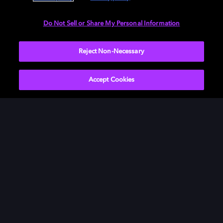
Do Not Sell or Share My Personal Information
Couleurs intenses
Reject Non-Necessary
L’espace colorimétrique passe de millions à des
milliards de couleurs.
Accept Cookies