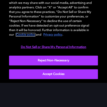
actuales.
which we may share with our social media, advertising and
analytics partners. Click on “X” or “Accept All” to confirm
that you agree to these practices, “Do Not Sell or Share My
Personal Information” to customize your preferences, or
“Reject Non-Necessary” to decline the use of certain
cookies. If we have detected an opt-out preference signal
then it will be honored. Further information is available in
our
Cookie policy
and
Privacy policy
.
Do Not Sell or Share My Personal Information
Licencias
Reject Non-Necessary
Nuestra tecnología llega a miles de millones de
dispositivos en todo el mundo, ofreciendo un
rendimiento fluido y de alta calidad en televisores,
Accept Cookies
teléfonos, plataformas y mucho más.