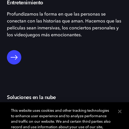
Entretenimiento
Profundizamos la forma en que las personas se
conectan con las historias que aman. Hacemos que las
películas sean inmersivas, los conciertos personales y
los videojuegos más emocionantes.
Soluciones en la nube
Nuestras herramientas ayudan a los creadores y a las
This website uses cookies and other tracking technologies
plataformas a ofrecer audio y vídeo de alta calidad
to enhance user experience and to analyze performance
and traffic on our website. We and certain third parties also
con la precisión y la escala que exigen los contenidos
record and use information about your use of our site,