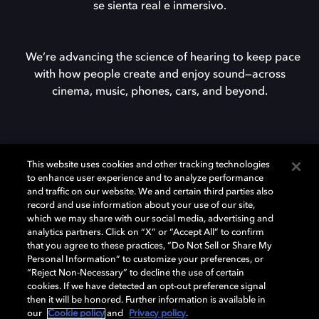
se
sienta
real
e
inmersivo.
We’re advancing the science of hearing to keep pace
with how people create and enjoy sound—across
cinema, music, phones, cars, and beyond.
This website uses cookies and other tracking technologies
to enhance user experience and to analyze performance
and traffic on our website. We and certain third parties also
Quieres saber más sobre
record and use information about your use of our site,
which we may share with our social media, advertising and
Dolby?
analytics partners. Click on “X” or “Accept All” to confirm
that you agree to these practices, “Do Not Sell or Share My
Personal Information” to customize your preferences, or
“Reject Non-Necessary” to decline the use of certain
Descubre cómo estamos impulsando el futuro
cookies. If we have detected an opt-out preference signal
de lo visual, la inmersión multisensorial y los
then it will be honored. Further information is available in
our
Cookie policy
and
Privacy policy
.
sistemas que hacen posible todo esto.