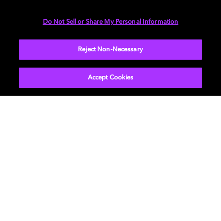
Do Not Sell or Share My Personal Information
Reject Non-Necessary
Accept Cookies
Experiencias visuales
Desde
la
captura
de
imágenes
hasta
la
ciencia
de
la
visión,
nuestra
investigación
garantiza
que
las
imágenes
sean
realistas,
eficientes
y
estén
alineadas
con
la
forma
en
que
realmente
vemos.