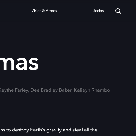
Vision & Atmos
Socios
Xmas
 Keythe Farley, Dee Bradley Baker, Kaliayh Rhambo
ans to destroy Earth's gravity and steal all the