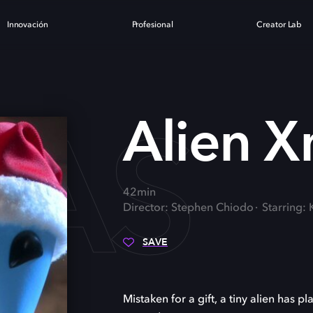
Innovación
Profesional
Creator Lab
MAS
Alien 
42min
Director: Stephen Chiodo
Starring:
SAVE
Mistaken for a gift, a tiny alien has pl