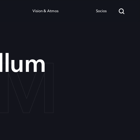
Vision & Atmos
Socios
UM
llum