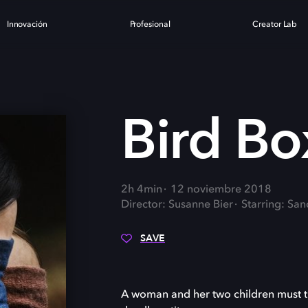
Innovación
Profesional
Creator Lab
X
Bird Bo
2h 4min
12 noviembre 2018
Director: Susanne Bier
Starring: Sa
SAVE
A woman and her two children must tr