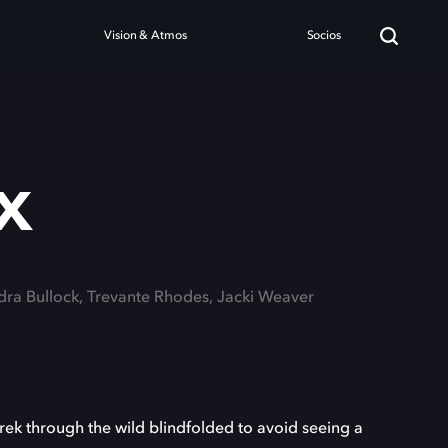
Vision & Atmos
Socios
x
ndra Bullock, Trevante Rhodes, Jacki Weaver
ek through the wild blindfolded to avoid seeing a