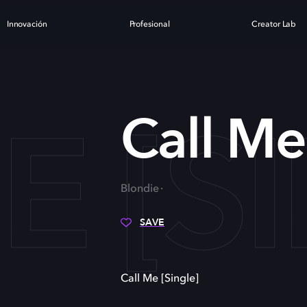
Innovación
Profesional
Creator Lab
E [S
Call Me
Blondie
SAVE
Call Me [Single]