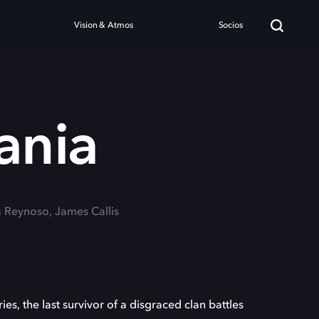
Vision & Atmos
Socios
ania
a Reynoso, James Callis
ies, the last survivor of a disgraced clan battles