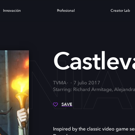
Innovación
Profesional
Creator Lab
ANIA
Castlev
TVMA
7 julio 2017
Starring: Richard Armitage, Alejandr
SAVE
Inspired by the classic video game ser