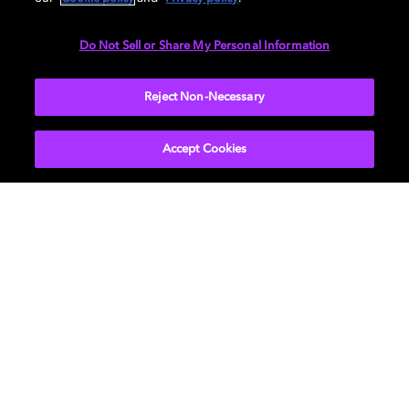
múltiples fabricantes que ya incorporan esta tecnología
en sus dispositivos móviles. Eso sí, ¡no te olvides de los
Do Not Sell or Share My Personal Information
auriculares! Con Dolby Atmos y HBO Max, disfrutar del
entretenimiento en su máxima expresión es muy
Reject Non-Necessary
sencillo.
Accept Cookies
Películas y series
Descubre Dolby
Música
Asistencia