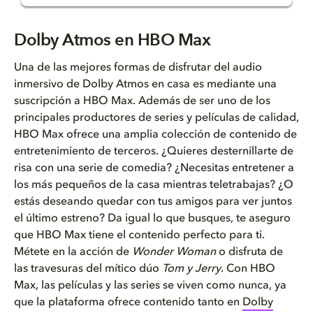
Dolby Atmos en HBO Max
Dolby Atmos en HBO Max
Por qué ver HBO Max en Dolby A...
Una de las mejores formas de disfrutar del audio
inmersivo de Dolby Atmos en casa es mediante una
Películas y series en Dolby At...
suscripción a HBO Max. Además de ser uno de los
principales productores de series y películas de calidad,
Cómo ver contenido en Dolby At...
HBO Max ofrece una amplia colección de contenido de
entretenimiento de terceros. ¿Quieres desternillarte de
risa con una serie de comedia? ¿Necesitas entretener a
los más pequeños de la casa mientras teletrabajas? ¿O
estás deseando quedar con tus amigos para ver juntos
el último estreno? Da igual lo que busques, te aseguro
que HBO Max tiene el contenido perfecto para ti.
Métete en la acción de
Wonder Woman
o disfruta de
las travesuras del mítico dúo
Tom y Jerry
. Con HBO
Max, las películas y las series se viven como nunca, ya
que la plataforma ofrece contenido tanto en
Dolby