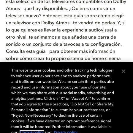
esta selección de los televisores compatibles con Dolby
Atmos que hay disponibles. ¿Quieres comprar un
televisor nuevo? Entonces esta guía sobre cómo elegir
un televisor con Dolby Atmos te vendrá de perlas. Y, si
lo que quieres es llevar la experiencia audiovisual a
otro nivel, te animamos a que añadas una barra de
sonido o un conjunto de altavoces a tu configuración.
Consulta esta guía para obtener más información
sobre cómo crear tu propio sistema de home cinema
con Dolby Atmos.
This website uses cookies and other tracking technologies
to enhance user experience and to analyze performance
También puedes ver tus contenidos de HBO Max en
and traffic on our website. We and certain third parties also
Dolby Atmos en cualquier lugar con una amplia gama
record and use information about your use of our site,
which we may share with our social media, advertising and
de dispositivos móviles. Cada vez se lanzan al mercado
analytics partners. Click on “X” or “Accept All” to confirm
más portátiles con macOS y iPads que son compatibles
that you agree to these practices, “Do Not Sell or Share My
con Dolby Atmos. Y, si eres de los que prefieren viajar
Personal Information” to customize your preferences, or
ligeros de equipaje, llévate el contenido de HBO Max y
“Reject Non-Necessary” to decline the use of certain
cookies. If we have detected an opt-out preference signal
el sonido claro y nítido de Dolby Atmos en el bolsillo
then it will be honored. Further information is available in
con un iPhone o cualquier teléfono inteligente de los
our
Cookie policy
and
Privacy policy
.