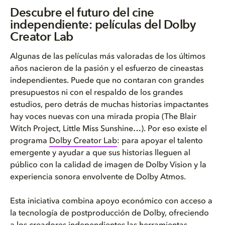
Descubre el futuro del cine in...
Descubre el futuro del cine
independiente: películas del Dolby
¿Qué es el Dolby Creator Lab?
Creator Lab
¿Cómo funciona la beca del Dol...
Algunas de las películas más valoradas de los últimos
años nacieron de la pasión y el esfuerzo de cineastas
¿Qué películas del Dolby Creat...
independientes. Puede que no contaran con grandes
presupuestos ni con el respaldo de los grandes
How can I watch Dolby Creator ...
estudios, pero detrás de muchas historias impactantes
hay voces nuevas con una mirada propia (The Blair
Explora el ecosistema Dolby
Witch Project, Little Miss Sunshine…). Por eso existe el
programa
Dolby Creator Lab
: para apoyar el talento
Preguntas frecuentes sobre el ...
emergente y ayudar a que sus historias lleguen al
público con la calidad de imagen de Dolby Vision y la
experiencia sonora envolvente de Dolby Atmos.
Esta iniciativa combina apoyo económico con acceso a
la tecnología de postproducción de Dolby, ofreciendo