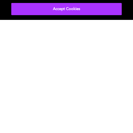
Accept Cookies
Películas y series
Descubre Dolby
Música
Asistencia
Gaming