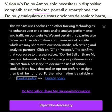
Vision y/o Dolby Atmos, solo necesitas un dispositivo
compatible: un
televisor
, portátil o smartphone con
Dolby, y cualquiera de estas opciones de sonido: barra,
altavoces o
auriculares con Dolby Atmos
. Además,
This website uses cookies and other tracking technologies
necesitarás una suscripción activa al servicio de
to enhance user experience and to analyze performance
streaming donde se encuentre la película. Ver películas
and traffic on our website. We and certain third parties also
del Creator Lab es también una excelente forma de
record and use information about your use of our site,
which we may share with our social media, advertising and
poner a prueba tu sistema en casa.
analytics partners. Click on “X” or “Accept All” to confirm
that you agree to these practices, “Do Not Sell or Share My
¿En qué se diferencia esta beca de otros programas
Personal Information” to customize your preferences, or
para cineastas?
“Reject Non-Necessary” to decline the use of certain
cookies. If we have detected an opt-out preference signal
A diferencia de otros programas, los beneficiarios del
then it will be honored. Further information is available in
Dolby Creator Lab no solo reciben financiación, sino
our
Cookie policy
and
Privacy policy
.
también acceso directo a las tecnologías de Dolby para
la fase de postproducción, y asesoramiento de
Do Not Sell or Share My Personal Information
expertos para aprovecharlas al máximo en sus
películas.
Reject Non-Necessary