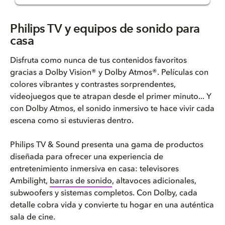
Philips TV y equipos de sonido...
Philips TV y equipos de sonido para
casa
Televisores todo en uno
Disfruta como nunca de tus contenidos favoritos
TV + barra de sonido
gracias a Dolby Vision® y Dolby Atmos®. Películas con
colores vibrantes y contrastes sorprendentes,
TV + altavoces inalámbricos
videojuegos que te atrapan desde el primer minuto... Y
con Dolby Atmos, el sonido inmersivo te hace vivir cada
TV + barra de sonido + altavoc...
escena como si estuvieras dentro.
Philips TV & Sound presenta una gama de productos
diseñada para ofrecer una experiencia de
entretenimiento inmersiva en casa: televisores
Ambilight,
barras de sonido
, altavoces adicionales,
subwoofers y sistemas completos. Con Dolby, cada
detalle cobra vida y convierte tu hogar en una auténtica
sala de cine.