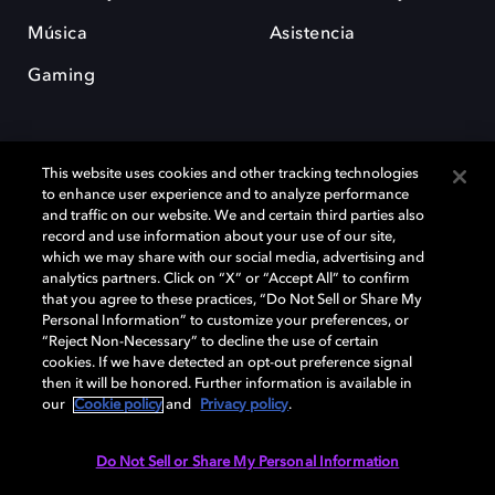
Música
Asistencia
Gaming
This website uses cookies and other tracking technologies
to enhance user experience and to analyze performance
and traffic on our website. We and certain third parties also
record and use information about your use of our site,
Dolby y el símbolo de la doble D son marcas registradas de Dolby
Laboratories Licensing Corporation. Todas las demás marcas
which we may share with our social media, advertising and
comerciales son propiedad de sus respectivos dueños. 2025 Dolby
analytics partners. Click on “X” or “Accept All” to confirm
Laboratories, Inc. todos los derechos reservados.
that you agree to these practices, “Do Not Sell or Share My
Personal Information” to customize your preferences, or
“Reject Non-Necessary” to decline the use of certain
cookies. If we have detected an opt-out preference signal
then it will be honored. Further information is available in
Cookie Manager
Política de privacidad
our
Cookie policy
and
Privacy policy
.
Política de divulgación responsable
Política de Cookies
Condiciones de uso
Do Not Sell or Share My Personal Information