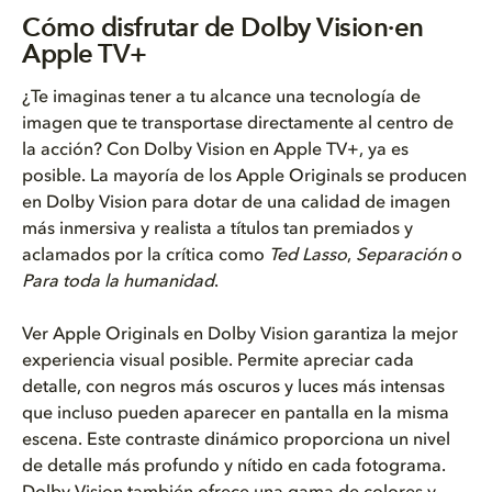
Cómo disfrutar de Dolby Vision...
Cómo disfrutar de Dolby Vision·en
Apple TV+
Asegúrate de tener todo lo nec...
¿Te imaginas tener a tu alcance una tecnología de
Solo te queda darle al play y ...
imagen que te transportase directamente al centro de
la acción? Con Dolby Vision en Apple TV+, ya es
Qué diferencias notarás al ver...
posible. La mayoría de los Apple Originals
se producen
en Dolby Vision para dotar de una calidad de imagen
más inmersiva y realista a títulos tan premiados y
aclamados por la crítica como
Ted Lasso
,
Separación
o
Para toda la humanidad
.
Ver Apple Originals en Dolby Vision garantiza la mejor
experiencia visual posible. Permite apreciar cada
detalle, con negros más oscuros y l
uces
más intensas
que i
ncluso
pueden aparecer en pantalla en la misma
escena. Este contraste dinámico proporciona un nivel
de detalle más profundo y nítido en cada fotograma.