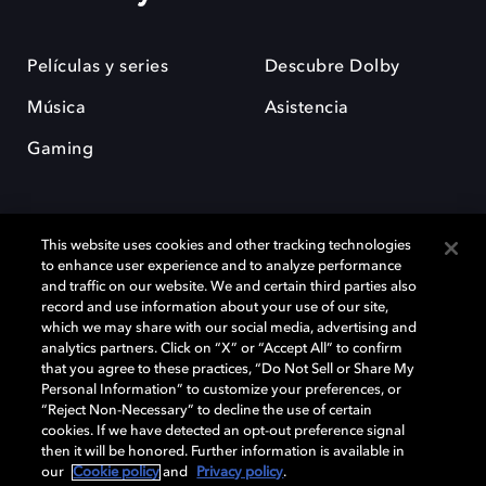
Películas y series
Descubre Dolby
Música
Asistencia
Gaming
This website uses cookies and other tracking technologies
to enhance user experience and to analyze performance
and traffic on our website. We and certain third parties also
record and use information about your use of our site,
Dolby y el símbolo de la doble D son marcas registradas de Dolby
Laboratories Licensing Corporation. Todas las demás marcas
which we may share with our social media, advertising and
comerciales son propiedad de sus respectivos dueños. 2025 Dolby
analytics partners. Click on “X” or “Accept All” to confirm
Laboratories, Inc. todos los derechos reservados.
that you agree to these practices, “Do Not Sell or Share My
Personal Information” to customize your preferences, or
“Reject Non-Necessary” to decline the use of certain
cookies. If we have detected an opt-out preference signal
then it will be honored. Further information is available in
Cookie Manager
Política de privacidad
our
Cookie policy
and
Privacy policy
.
Política de divulgación responsable
Política de Cookies