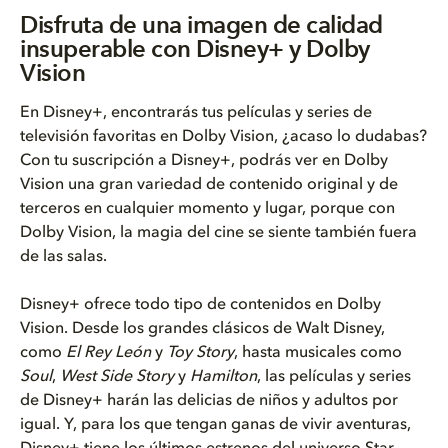
Disfruta de una imagen de cali...
Disfruta de una imagen de calidad
insuperable con Disney+ y Dolby
Dolby Vision en Disney+ transf...
Vision
Ver películas y series de Disn...
En Disney+, encontrarás tus películas y series de
televisión favoritas en Dolby Vision, ¿acaso lo dudabas?
Con tu suscripción a Disney+, podrás ver en Dolby
Vision una gran variedad de contenido original y de
terceros en cualquier momento y lugar, porque con
Dolby Vision, la magia del cine se siente también fuera
de las salas.
Disney+ ofrece todo tipo de contenidos en Dolby
Vision. Desde los grandes clásicos de Walt Disney,
como
El Rey León
y
Toy Story
, hasta musicales como
Soul
,
West Side Story
y
Hamilton
, las películas y series
de Disney+ harán las delicias de niños y adultos por
igual. Y, para los que tengan ganas de vivir aventuras,