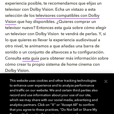
experiencia posible, te recomendamos que elijas un
televisor con Dolby Vision. Echa un vistazo a esta
selección de los
televisores compatibles con Dolby
Vision
que hay disponibles. ¿Quieres comprar un
televisor nuevo? Entonces esta guía sobre cómo elegir
un televisor con Dolby Vision te vendrá de perlas. Y, si
lo que quieres es llevar la experiencia audiovisual a
otro nivel, te animamos a que añadas una barra de
sonido o un conjunto de altavoces a tu configuración.
Consulta
esta guía
para obtener más información sobre
cómo crear tu propio sistema de home cinema con
Dolby Vision.
This website uses cookies and other tracking technologies
También puedes ver tus contenidos de HBO Max en
to enhance user experience and to analyze performance
Dolby Vision en cualquier lugar con una amplia gama
and traffic on our website. We and certain third parties also
de dispositivos móviles. Cada vez se lanzan al mercado
record and use information about your use of our site,
which we may share with our social media, advertising and
más portátiles y tabletas de todo tipo que son
analytics partners. Click on “X” or “Accept All” to confirm
compatibles con Dolby Vision. Y, si eres de los que
that you agree to these practices, “Do Not Sell or Share My
prefieren viajar ligeros de equipaje, llévate el contenido