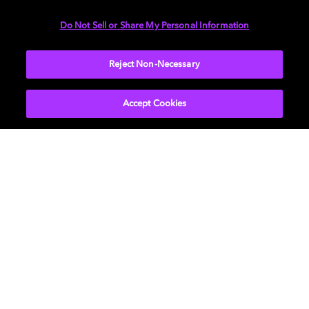
reproducir canciones de Dolby Atmos Music
desde Amazon Music, Apple Music y TIDAL (recuerda
Do Not Sell or Share My Personal Information
que debe ser compatible con Dolby). Si quieres que te
ayudemos a configurar tu sistema de entretenimiento,
Reject Non-Necessary
echa un vistazo a nuestra
guía interactiva
.
Accept Cookies
Películas y series
Descubre Dolby
Música
Asistencia