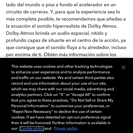
lado del mundo o pisa a fondo el acelerador en un
circuito de carreras. Y, para que la experiencia sea lo
más completa posible, te recomendamos que añadas a
la ecuación el sonido hiperrealista de Dolby Atmos.
Dolby Atmos brinda un audio espacial, nítido y
profundo capaz de situarte en el centro de la acción, ya
que consigue que el sonido fluya a tu alrededor, incluso
por encima de ti. Obtén más información sobre los
videojuegos en Dolby Atmos
aquí
.
This website uses cookies and other tracking technologies
to enhance user experience and to analyze performance
¿Necesitas un descanso de los videojuegos? Recuerda
and traffic on our website. We and certain third parties also
que desde tu videoconsola también puedes
record and use information about your use of our site,
which we may share with our social media, advertising and
ver
películas
y
series
en Dolby Vision y Dolby Atmos,
analytics partners. Click on “X” or “Accept All” to confirm
además de escuchar
música
con el sonido más
that you agree to these practices, “Do Not Sell or Share My
inmersivo. Accede a contenido en Dolby mediante
Personal Information” to customize your preferences, or
diferentes servicios de streaming, incluidos
Apple
“Reject Non-Necessary” to decline the use of certain
cookies. If we have detected an opt-out preference signal
TV+,
Amazon Prime Video
, Max,
Netflix
y Paramount+.
then it will be honored. Further information is available in
¿Mejor algo de música? Utiliza tu videoconsola para
our
Cookie policy
and
Privacy policy
.