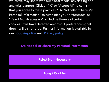
which we may share with our social media, advertising and
sonora que sitúa cada audio en su lugar exacto,
analytics partners. Click on “X” or “Accept All” to confirm
mejorando la percepción y la jugabilidad. Sentirás cada
that you agree to these practices, “Do Not Sell or Share My
momento del juego de forma más intensa, con una
Personal Information” to customize your preferences, or
calidad de audio impecable.
“Reject Non-Necessary” to decline the use of certain
cookies. If we have detected an opt-out preference signal
then it will be honored. Further information is available in
Adéntrate en el mundo del
videojuego
con la potencia
our
Cookie policy
and
Privacy policy
.
y la amplitud de sonido de Dolby Atmos y descubre una
experiencia que te envuelve por completo.
Do Not Sell or Share My Personal Information
Lleva el gaming en PC a otro nivel hoy mismo con
Reject Non-Necessary
Dolby.
Accept Cookies