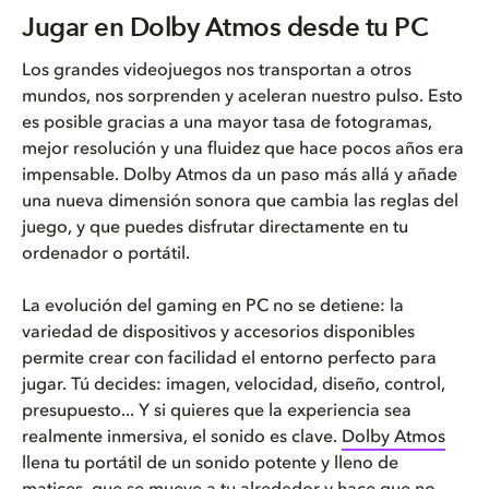
Juegos con Dolby Atmos en PC
Jugar en Dolby Atmos desde tu PC
¿Por qué jugar en Dolby Atmos?
Los grandes videojuegos nos transportan a otros
mundos, nos sorprenden y aceleran nuestro pulso. Esto
Mejora tu forma de jugar, a tu...
es posible gracias a una mayor tasa de fotogramas,
mejor resolución y una fluidez que hace pocos años era
¿Cómo descargar Dolby Access p...
impensable. Dolby Atmos da un paso más allá y añade
una nueva dimensión sonora que cambia las reglas del
Sube de nivel con Dolby
juego, y que puedes disfrutar directamente en tu
ordenador o portátil.
La evolución del gaming en PC no se detiene: la
variedad de dispositivos y accesorios disponibles
permite crear con facilidad el entorno perfecto para
jugar. Tú decides: imagen, velocidad, diseño, control,
presupuesto... Y si quieres que la experiencia sea
realmente inmersiva, el sonido es clave.
Dolby Atmos
llena tu portátil de un sonido potente y lleno de