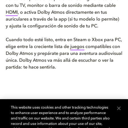
con tu TV, monitor o barra de sonido mediante cable
HDMI
, o activa Dolby Atmos directamente en tus
auriculares a través de la app (si tu modelo lo permite)
y ajusta la configuración de sonido de tu PC.
Cuando todo esté listo, entra en Steam o Xbox para PC,
elige entre la creciente lista de
juegos
compatibles con
Dolby Atmos y prepárate para una aventura audiovisual
única. Dolby Atmos va más allá de escuchar o ver la
partida: te hace sentirla.
Sube de nivel con Dolby
This website uses cookies and other tracking technologies
to enhance user experience and to analyze performance
Integrar Dolby Atmos en tu experiencia de juego te
and traffic on our website. We and certain third parties also
ofrece un sonido limpio y preciso, con una escena
record and use information about your use of our site,