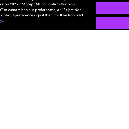
o como nunca antes. Déjate sorprender por el equipo gana
ck on “X” or “Accept All” to confirm that you
 y Dolby.
n” to customize your preferences, or “Reject Non-
 opt-out preference signal then it will be honored.
cy
.
Descubre Dolby
Asistencia
Dolby
regis
Corpo
propi
Labor
ad
olítica de Cookies