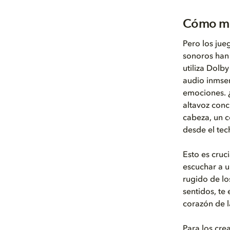
Cómo me
Pero los jueg
sonoros han 
utiliza Dolb
audio inmser
emociones. ¿
altavoz conc
cabeza, un c
desde el tec
Esto es cruc
escuchar a u
rugido de lo
sentidos, te
corazón de l
Para los cr