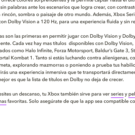
ofrece colores sorprendentes y te permite captar hasta el últ
sin palabras ante los escenarios que logra crear, con contras
 rincón, sombra o paisaje de otro mundo. Además, Xbox Seri
on Dolby Vision a 120 Hz, para una experiencia fluida y sin r
as son las primeras en permitir jugar con Dolby Vision y Dol
nte. Cada vez hay mas títulos disponibles con Dolby Vision,
ados como Halo Infinite, Forza Motorsport, Baldur’s Gate 3, S
ortal Kombat 1. Tanto si estás luchando contra alienígenas, c
 meta, explorando mazmorras o poniendo a prueba tus habili
irás una experiencia inmersiva que te transportará directame
ejor es que la lista de títulos en Dolby no deja de crecer.
ites un descanso, tu Xbox también sirve para ver
series
y
pel
mas
favoritas. Solo asegúrate de que la app sea compatible c