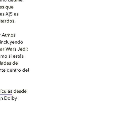
imo detalle.
tes que
es X|S es
etardos.
by Atmos
 incluyendo
tar Wars Jedi:
omo si estás
dades de
nte dentro del
ículas
desde
on Dolby