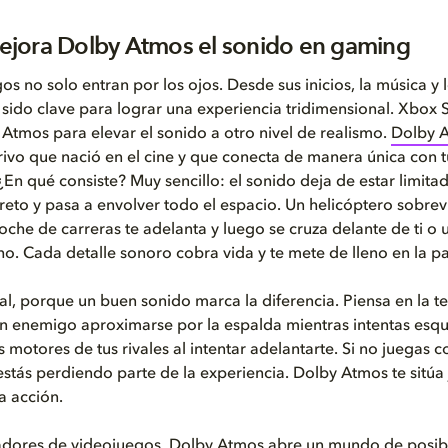
jora Dolby Atmos el sonido en gaming
os no solo entran por los ojos. Desde sus inicios, la música y 
sido clave para lograr una experiencia tridimensional. Xbox S
y Atmos para elevar el sonido a otro nivel de realismo.
Dolby 
ivo que nació en el cine y que conecta de manera única con t
En qué consiste? Muy sencillo: el sonido deja de estar limita
reto y pasa a envolver todo el espacio. Un helicóptero sobrev
oche de carreras te adelanta y luego se cruza delante de ti o
ho. Cada detalle sonoro cobra vida y te mete de lleno en la pa
ial, porque un buen sonido marca la diferencia. Piensa en la t
n enemigo aproximarse por la espalda mientras intentas esqui
s motores de tus rivales al intentar adelantarte. Si no juegas c
 estás perdiendo parte de la experiencia. Dolby Atmos te sitúa 
a acción.
eadores de videojuegos,
Dolby Atmos
abre un mundo de posibi