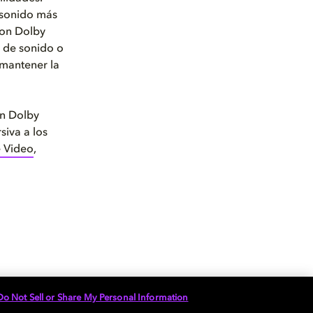
 sonido más
con Dolby
a de sonido o
 mantener la
on Dolby
siva a los
 Video
,
siva. Dolby
Do Not Sell or Share My Personal Information
s y sentirás