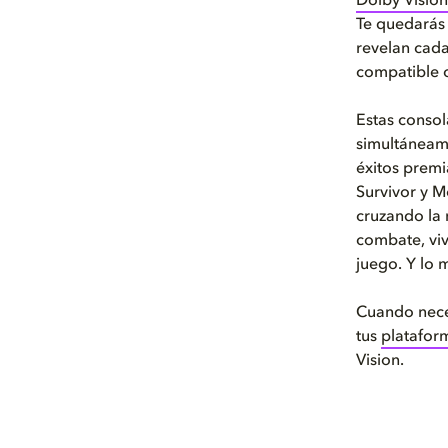
Dolby Vision
Te quedarás 
revelan cada
compatible c
Estas consol
simultáneame
éxitos premi
Survivor y M
cruzando la
combate, viv
juego. Y lo m
Cuando neces
tus
platafor
Vision.