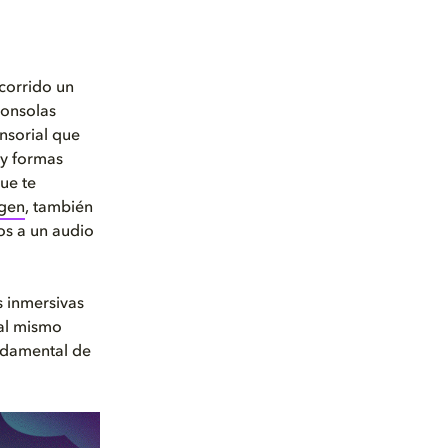
ecorrido un
consolas
nsorial que
 y formas
ue te
agen
, también
cos a un audio
s inmersivas
 al mismo
undamental de