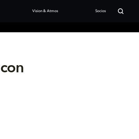
Vision & Atmos
Socios
 con