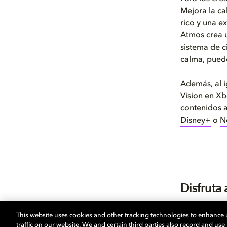
Mejora la ca
rico y una e
Atmos crea u
sistema de c
calma, puede
Además, al i
Vision en Xb
contenidos 
Disney+
o
Ne
Disfruta
Xbox Series 
This website uses cookies and other tracking technologies to enhance
Vision y Dol
traffic on our website. We and certain third parties also record and us