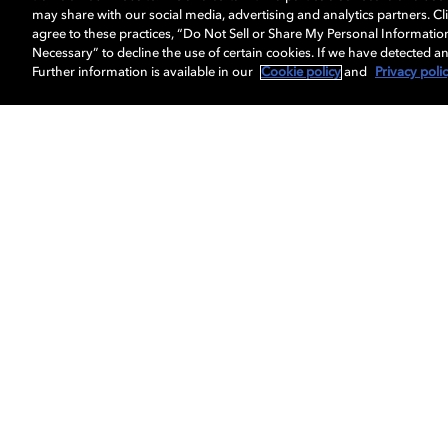
cada moment
may share with our social media, advertising and analytics partners. Cli
forman Xbox
agree to these practices, “Do Not Sell or Share My Personal Informatio
Necessary” to decline the use of certain cookies. If we have detected an
Further information is available in our
Cookie policy
and
Privacy poli
Películas y series
Música
Gaming
Cookie Manager
Política de privacid
Política de divulgación responsable
P