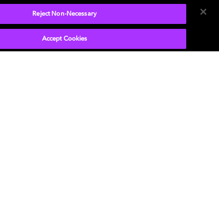
dor que
Reject Non-Necessary
Accept Cookies
 y el símbolo de la doble D son marcas
tradas de Dolby Laboratories Licensing
ration. Todas las demás marcas comerciales son
edad de sus respectivos dueños. 2025 Dolby
atories, Inc. todos los derechos reservados.
España