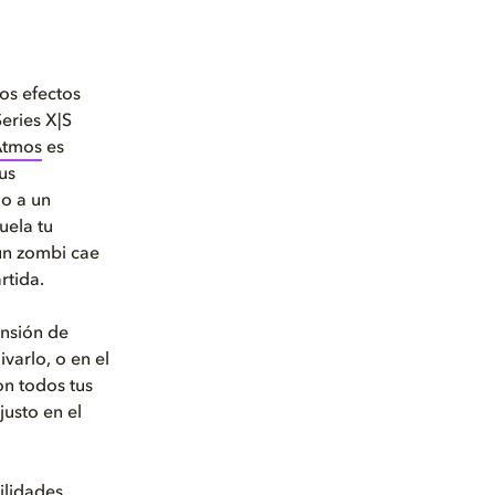
los efectos
eries X|S
Atmos
es
us
do a un
uela tu
 un zombi cae
rtida.
ensión de
varlo, o en el
on todos tus
justo en el
lidades.