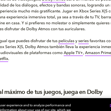
lidad de los diálogos, efectos y bandas sonoras, logrando un
xperiencia mucho más gratificante. Jugar en Xbox Series X|S 
na experiencia inmersiva total, ya sea a través de tu TV, barr
ine en casa. Y si prefieres no molestar o simplemente quieres
s disfrutar de Dolby Atmos con tus auriculares.
gual que puedes disfrutar de tus
películas
y
series
favoritas c
ox Series X|S, Dolby Atmos también lleva la experiencia inmer
audiovisuales de plataformas como
Apple TV+
,
Amazon Prime
tflix
.
 al máximo de tus juegos, juega en Dolby
X|S está diseñada para hacer que cada partida sea más inmer
 user experience and to analyze performance and
by Atmos potencian aún más esa experiencia. Verás, escuchará
e information about your use of our site, which we