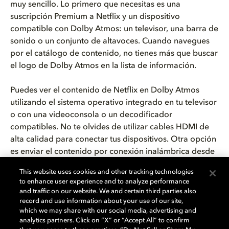
muy sencillo. Lo primero que necesitas es una
suscripción Premium a Netflix y un dispositivo
compatible con Dolby Atmos: un televisor, una barra de
sonido o un conjunto de altavoces. Cuando navegues
por el catálogo de contenido, no tienes más que buscar
el logo de Dolby Atmos en la lista de información.
Puedes ver el contenido de Netflix en Dolby Atmos
utilizando el sistema operativo integrado en tu televisor
o con una videoconsola o un decodificador
compatibles. No te olvides de utilizar cables HDMI de
alta calidad para conectar tus dispositivos. Otra opción
es enviar el contenido por conexión inalámbrica desde
tu portátil o tu dispositivo móvil utilizando, por ejemplo,
This website uses cookies and other tracking technologies
Chromecast o AirPlay. También puedes disfrutar de
to enhance user experience and to analyze performance
Dolby Atmos cuando no estés en casa vinculando un
and traffic on our website. We and certain third parties also
dispositivo compatible a tu cuenta de Netflix. Y, con
record and use information about your use of our site,
which we may share with our social media, advertising and
unos auriculares, podrás seguir viviendo toda la
analytics partners. Click on “X” or “Accept All” to confirm
intensidad del espectacular sonido de Dolby Atmos