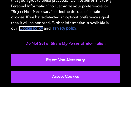
that you agree to these practices, “Do Not Sell or Share My
incluso cuando todos se hayan ido ya a la cama.
Personal Information” to customize your preferences, or
“Reject Non-Necessary” to decline the use of certain
cookies. If we have detected an opt-out preference signal
Elijas el método que elijas, ten por seguro que estarás
then it will be honored. Further information is available in
disfrutando de la experiencia Netflix más inmersiva, con
our
Cookie policy
and
Privacy policy
.
capas de sonido que te envuelven de la cabeza a los
pies. ¿A qué esperas para vivirlo? Si necesitas ayuda
Do Not Sell or Share My Personal Information
para ponerte en marcha, echa un vistazo a nuestra
guía
de configuración interactiva
, en la que encontrarás el
Reject Non-Necessary
sistema ideal para ti.
Accept Cookies